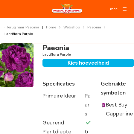
menu
Terug naar
Paeonia
Home
Webshop
Paeonia
Lactiflora Purple
Paeonia
Lactiflora Purple
Kies hoeveelheid
Specificaties
Gebruikte
symbolen
Primaire kleur
Pa
ar
Best Buy
s
Capperline
Geurend
Plantdiepte
5