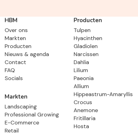
HBM
Producten
Over ons
Tulpen
Markten
Hyacinthen
Producten
Gladiolen
Nieuws & agenda
Narcissen
Contact
Dahlia
FAQ
Lilium
Socials
Paeonia
Allium
Hippeastrum-Amaryllis
Markten
Crocus
Landscaping
Anemone
Professional Growing
Fritillaria
E-Commerce
Hosta
Retail