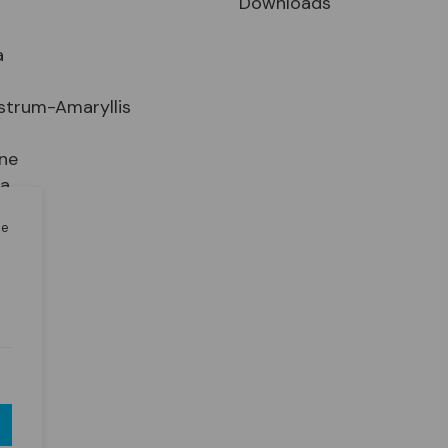
Downloads
a
strum-Amaryllis
ne
ia
le