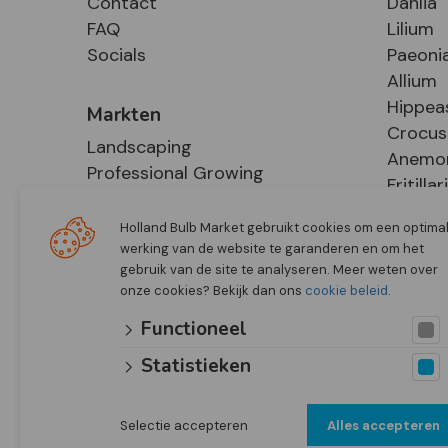
Contact
Dahlia
FAQ
Lilium
Socials
Paeoni
Allium
Hippea
Markten
Crocus
Landscaping
Anemo
Professional Growing
Fritillar
E-Commerce
Hosta
Retail
Holland Bulb Market gebruikt cookies om een optima
werking van de website te garanderen en om het
gebruik van de site te analyseren. Meer weten over
onze cookies? Bekijk dan ons
cookie beleid
.
Functioneel
Statistieken
Selectie accepteren
Alles accepteren