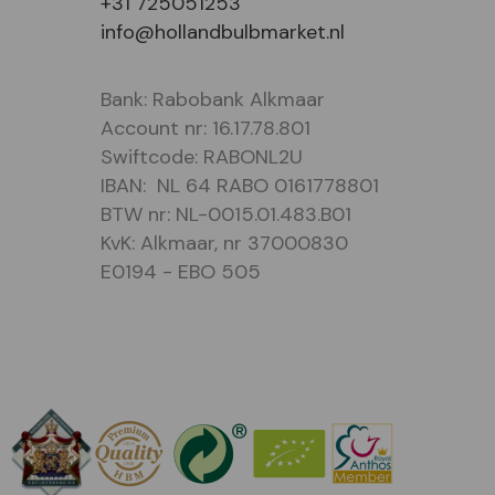
+31 725051253
info@hollandbulbmarket.nl
Bank: Rabobank Alkmaar
Account nr: 16.17.78.801
Swiftcode: RABONL2U
IBAN: NL 64 RABO 0161778801
BTW nr: NL-0015.01.483.B01
KvK: Alkmaar, nr 37000830
E0194 - EBO 505