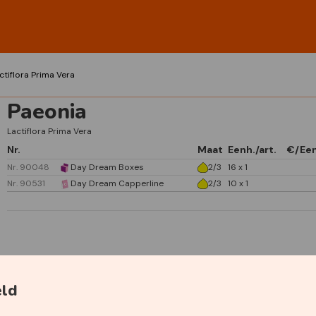
ctiflora Prima Vera
Paeonia
Lactiflora Prima Vera
Nr.
Maat
Eenh./art.
€/Ee
Nr. 90048
Day Dream Boxes
2/3
16 x 1
Nr. 90531
Day Dream Capperline
2/3
10 x 1
Specificaties
eld