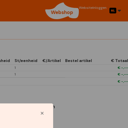
Website
Inloggen
Webshop
nheid
St/eenheid
€/Artikel
Bestel artikel
€ Totaal
1
€
-,--
1
€
-,--
€
-,--
Gebruikte symbolen
Day Dream Boxes
Day Dream