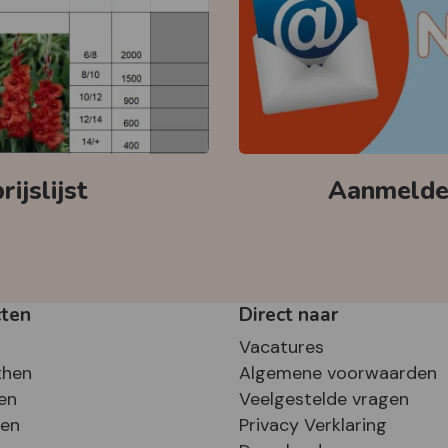
ijslijst
Aanmelden
cten
Direct naar
Vacatures
then
Algemene voorwaarden
en
Veelgestelde vragen
sen
Privacy Verklaring