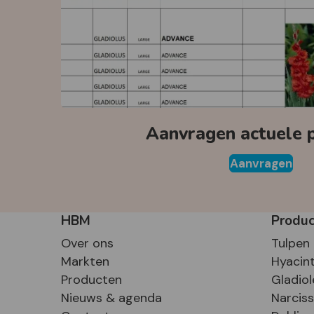
Aanvragen actuele pr
Aanvragen
HBM
Produ
Over ons
Tulpen
Markten
Hyacin
Producten
Gladiol
Nieuws & agenda
Narcis