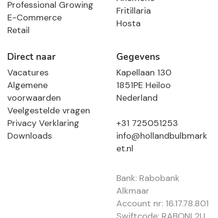
Professional Growing
Fritillaria
E-Commerce
Hosta
Retail
Direct naar
Gegevens
Vacatures
Kapellaan 130
Algemene
1851PE Heiloo
voorwaarden
Nederland
Veelgestelde vragen
Privacy Verklaring
+31 725051253
Downloads
info@hollandbulbmark
et.nl
Bank: Rabobank
Alkmaar
Account nr: 16.17.78.801
Swiftcode: RABONL2U