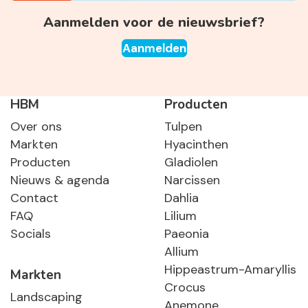
Aanmelden voor de nieuwsbrief?
Aanmelden
HBM
Producten
Over ons
Tulpen
Markten
Hyacinthen
Producten
Gladiolen
Nieuws & agenda
Narcissen
Contact
Dahlia
FAQ
Lilium
Socials
Paeonia
Allium
Hippeastrum-Amaryllis
Markten
Crocus
Landscaping
Anemone