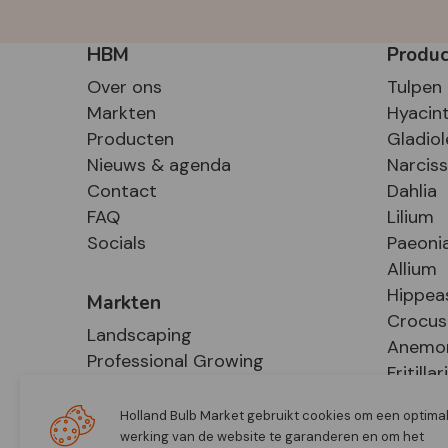
HBM
Produ
Over ons
Tulpen
Markten
Hyacin
Producten
Gladiol
Nieuws & agenda
Narcis
Contact
Dahlia
FAQ
Lilium
Socials
Paeoni
Allium
Hippea
Markten
Crocus
Landscaping
Anemo
Professional Growing
Fritillar
E-Commerce
Hosta
Retail
Holland Bulb Market gebruikt cookies om een optima
werking van de website te garanderen en om het