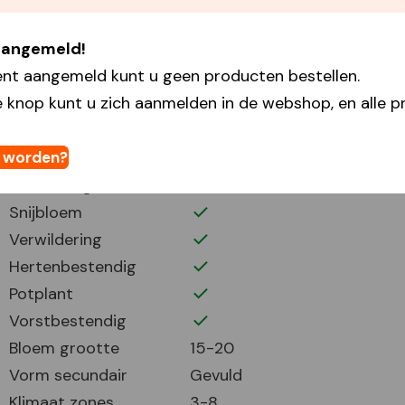
Plantdiepte
5
 aangemeld!
Plantafstand
60
ent aangemeld kunt u geen producten bestellen.
Plant periode
3-6 9-11
 knop kunt u zich aanmelden in de webshop, en alle pr
Bloei periode
7-9
Bloemhoogte
100
Volle zon
t worden?
Half zonnig
Snijbloem
Verwildering
Hertenbestendig
Potplant
Vorstbestendig
Bloem grootte
15-20
Vorm secundair
Gevuld
Klimaat zones
3-8