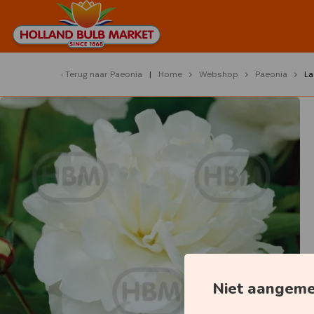
Terug naar
Paeonia
Home
Webshop
Paeonia
La
Niet aangem