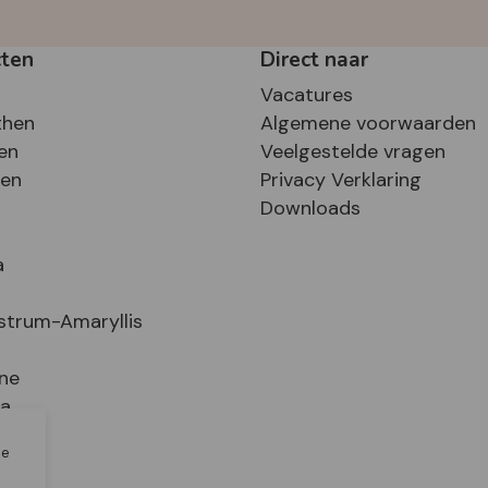
cten
Direct naar
Vacatures
then
Algemene voorwaarden
en
Veelgestelde vragen
sen
Privacy Verklaring
Downloads
a
strum-Amaryllis
ne
ia
le