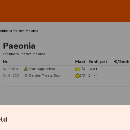
ctiflora Festiva Maxima
Paeonia
Lactiflora Festiva Maxima
Nr.
Maat
Eenh./art.
€/Eenh
Nr. 10401
Star Capperline
2/3
10 x 1
Nr. 64325
Garden Treats Box
2/3
24 x 1
Specificaties
eld
Primaire kleur
Wit
Geurend