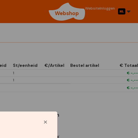
Website
Inloggen
Webshop
eid
St/eenheid
€/Artikel
Bestel artikel
€ Totaal
1
€
-,--
1
€
-,--
€
-,--
Gebruikte symbolen
Star Capperline
Garden Treats Box