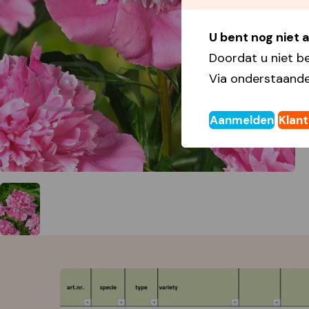
U bent nog niet
Doordat u niet b
Via onderstaande
Aanmelden
Klan