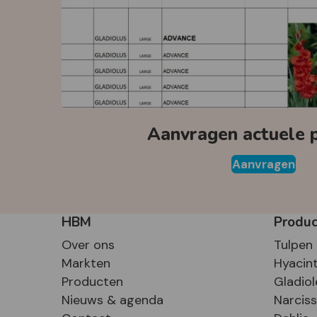
Aanvragen actuele pr
Aanvragen
HBM
Produ
Over ons
Tulpen
Markten
Hyacin
Producten
Gladiol
Nieuws & agenda
Narcis