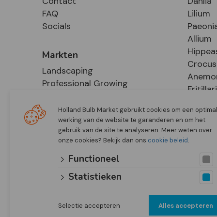
Contact
Dahlia
FAQ
Lilium
Socials
Paeoni
Allium
Hippea
Markten
Crocus
Landscaping
Anemo
Professional Growing
Fritillar
E-Commerce
Hosta
Retail
Holland Bulb Market gebruikt cookies om een optima
werking van de website te garanderen en om het
gebruik van de site te analyseren. Meer weten over
onze cookies? Bekijk dan ons
cookie beleid
.
Functioneel
Statistieken
Selectie accepteren
Alles accepteren