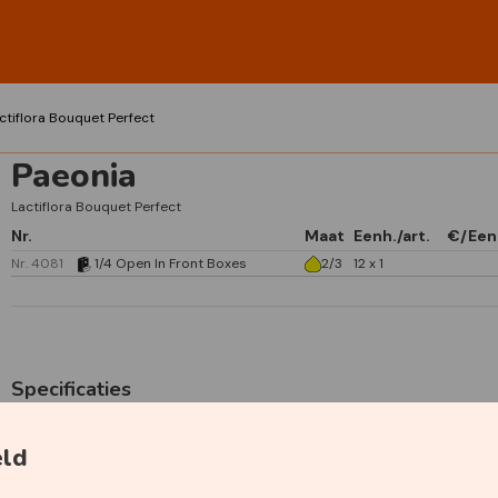
ctiflora Bouquet Perfect
Paeonia
Lactiflora Bouquet Perfect
Nr.
Maat
Eenh./art.
€/Een
Nr. 4081
1/4 Open In Front Boxes
2/3
12 x 1
Specificaties
eld