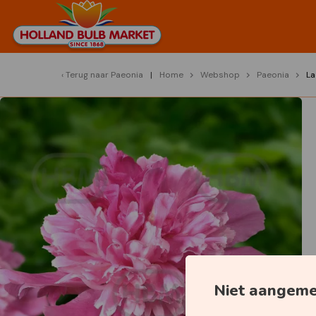
Terug naar
Paeonia
Home
Webshop
Paeonia
La
Niet aangem