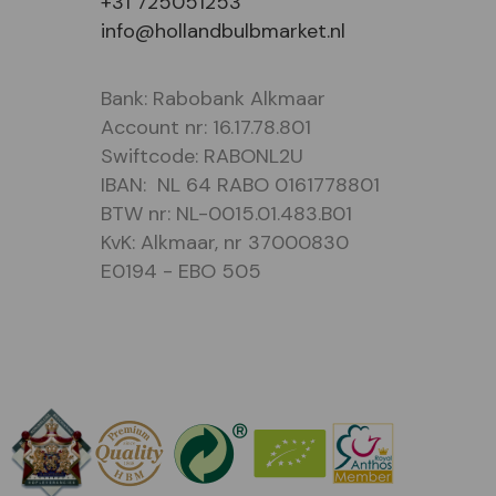
+31 725051253
info@hollandbulbmarket.nl
Bank: Rabobank Alkmaar
Account nr: 16.17.78.801
Swiftcode: RABONL2U
IBAN: NL 64 RABO 0161778801
BTW nr: NL-0015.01.483.B01
KvK: Alkmaar, nr 37000830
E0194 - EBO 505