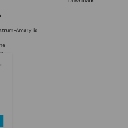
Downloads
a
strum-Amaryllis
ne
ia
le