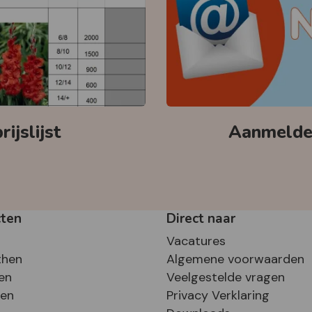
ijslijst
Aanmelden
cten
Direct naar
Vacatures
then
Algemene voorwaarden
en
Veelgestelde vragen
sen
Privacy Verklaring