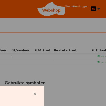
Website
Inloggen
Webshop
heid
St/eenheid
€/Artikel
Bestel artikel
€ Totaal
1
€
-,--
€
-,--
Gebruikte symbolen
1/4 Open In Front
Boxes