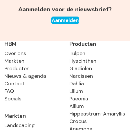
Aanmelden voor de nieuwsbrief?
Aanmelden
HBM
Producten
Over ons
Tulpen
Markten
Hyacinthen
Producten
Gladiolen
Nieuws & agenda
Narcissen
Contact
Dahlia
FAQ
Lilium
Socials
Paeonia
Allium
Hippeastrum-Amaryllis
Markten
Crocus
Landscaping
Anemone