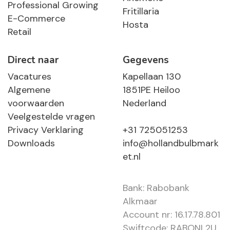
Professional Growing
Fritillaria
E-Commerce
Hosta
Retail
Direct naar
Gegevens
Vacatures
Kapellaan 130
Algemene
1851PE Heiloo
voorwaarden
Nederland
Veelgestelde vragen
Privacy Verklaring
+31 725051253
Downloads
info@hollandbulbmark
et.nl
Bank: Rabobank
Alkmaar
Account nr: 16.17.78.801
Swiftcode: RABONL2U