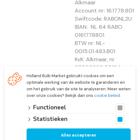
Alkmaar
Account nr: 16.17.78.801
Swiftcode: RABONL2U
IBAN: NL 64 RABO
0161778801
BTW nr: NL-
0015.01.483.B01
KvK: Alkmaar, nr
37000830 E0194 -
EBO 505
Holland Bulb Market gebruikt cookies om een
optimale werking van de website te garanderen en
om het gebruik van de site te analyseren. Meer weten
over onze cookies? Bekijk dan ons
cookie beleid
.
Functioneel
Statistieken
Alles accepteren