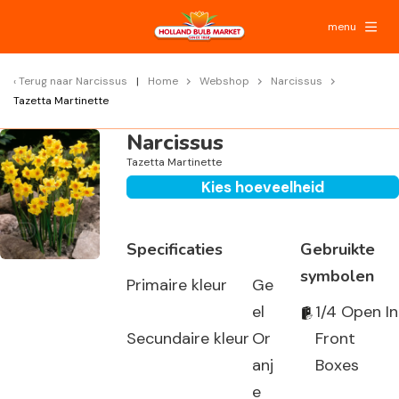
menu
Terug naar
Narcissus
Home
Webshop
Narcissus
Tazetta Martinette
Narcissus
Tazetta Martinette
Kies hoeveelheid
Specificaties
Gebruikte
symbolen
Primaire kleur
Ge
el
1/4 Open In
Secundaire kleur
Or
Front
anj
Boxes
e