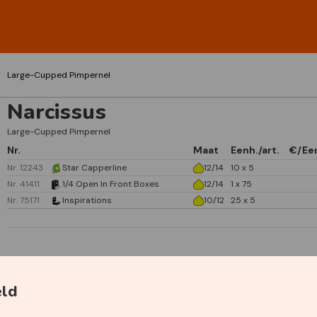
Large-Cupped Pimpernel
Narcissus
Large-Cupped Pimpernel
Nr.
Maat
Eenh./art.
€/Ee
Nr. 12243
Star Capperline
12/14
10 x 5
Nr. 41411
1/4 Open In Front Boxes
12/14
1 x 75
Nr. 75171
Inspirations
10/12
25 x 5
Specificaties
eld
Primaire kleur
Geel