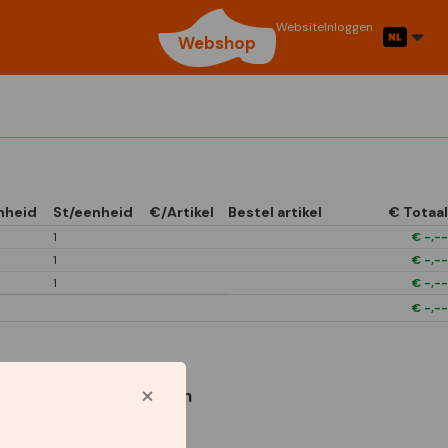
Website
Inloggen
Webshop
nheid
St/eenheid
€/Artikel
Bestel artikel
€ Totaal
1
€
-,--
1
€
-,--
1
€
-,--
€
-,--
Gebruikte symbolen
Star Capperline