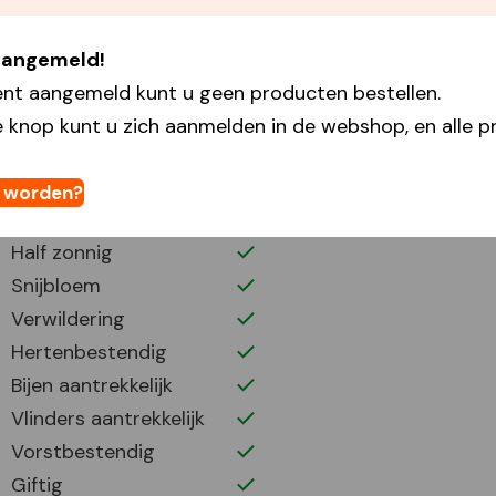
Secundaire kleur
Oranje
Plantdiepte
15
 aangemeld!
Plantafstand
12
ent aangemeld kunt u geen producten bestellen.
Plant periode
9-11
 knop kunt u zich aanmelden in de webshop, en alle pr
Bloei periode
3-5
Bloemhoogte
40
t worden?
Volle zon
Half zonnig
Snijbloem
Verwildering
Hertenbestendig
Bijen aantrekkelijk
Vlinders aantrekkelijk
Vorstbestendig
Giftig