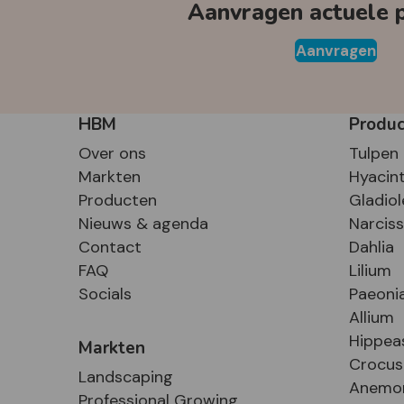
Aanvragen actuele pr
Aanvragen
HBM
Produ
Over ons
Tulpen
Markten
Hyacin
Producten
Gladiol
Nieuws & agenda
Narcis
Contact
Dahlia
FAQ
Lilium
Socials
Paeoni
Allium
Hippea
Markten
Crocus
Landscaping
Anemo
Professional Growing