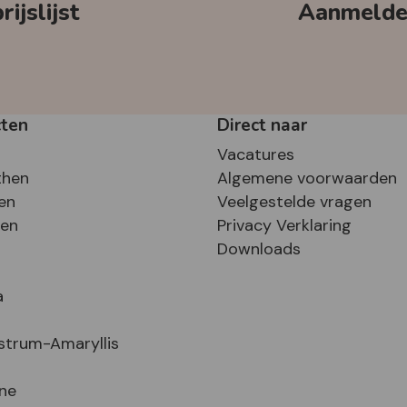
ijslijst
Aanmelden
cten
Direct naar
Vacatures
then
Algemene voorwaarden
en
Veelgestelde vragen
sen
Privacy Verklaring
Downloads
a
strum-Amaryllis
ne