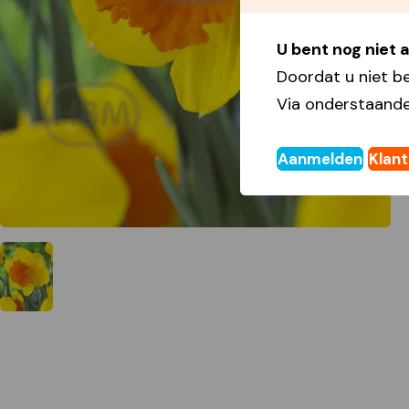
U bent nog niet
Doordat u niet b
Via onderstaande
Aanmelden
Klan