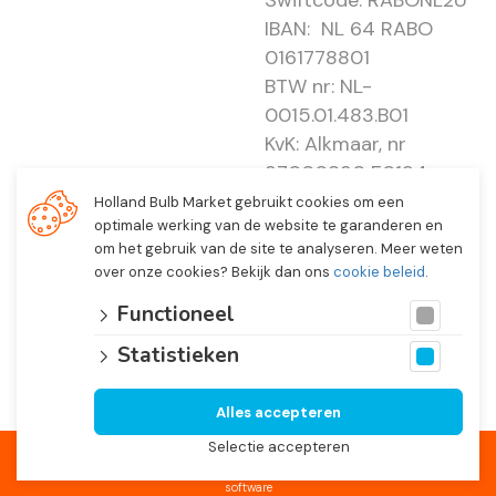
Swiftcode: RABONL2U
IBAN: NL 64 RABO
0161778801
BTW nr: NL-
0015.01.483.B01
KvK: Alkmaar, nr
37000830 E0194 -
EBO 505
Holland Bulb Market gebruikt cookies om een
optimale werking van de website te garanderen en
om het gebruik van de site te analyseren. Meer weten
over onze cookies? Bekijk dan ons
cookie beleid
.
Functioneel
Statistieken
Alles accepteren
© 2026 Holland Bulb Market, Heiloo Netherlands
Selectie accepteren
Website ontwikkeld door
Lined
en volledig geïntegreerd met
Troublefree Smart Bulb
software