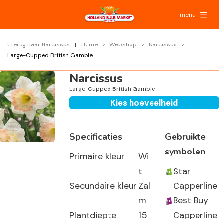
menu
Terug naar
Narcissus
Home
Webshop
Narcissus
Large-Cupped British Gamble
Narcissus
Large-Cupped British Gamble
Kies hoeveelheid
Specificaties
Gebruikte
symbolen
Primaire kleur
Wi
t
Star
Secundaire kleur
Zal
Capperline
m
Best Buy
Plantdiepte
15
Capperline