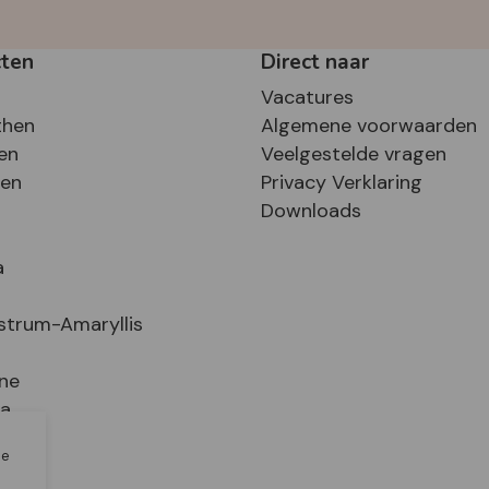
cten
Direct naar
Vacatures
then
Algemene voorwaarden
en
Veelgestelde vragen
sen
Privacy Verklaring
Downloads
a
strum-Amaryllis
ne
ia
le