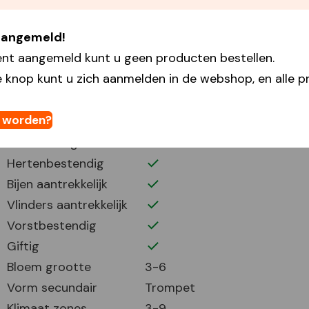
Plantafstand
10
 aangemeld!
Plant periode
9-11
ent aangemeld kunt u geen producten bestellen.
Bloei periode
3-5
 knop kunt u zich aanmelden in de webshop, en alle pr
Bloemhoogte
20
Volle zon
t worden?
Half zonnig
Verwildering
Hertenbestendig
Bijen aantrekkelijk
Vlinders aantrekkelijk
Vorstbestendig
Giftig
Bloem grootte
3-6
Vorm secundair
Trompet
Klimaat zones
3-9