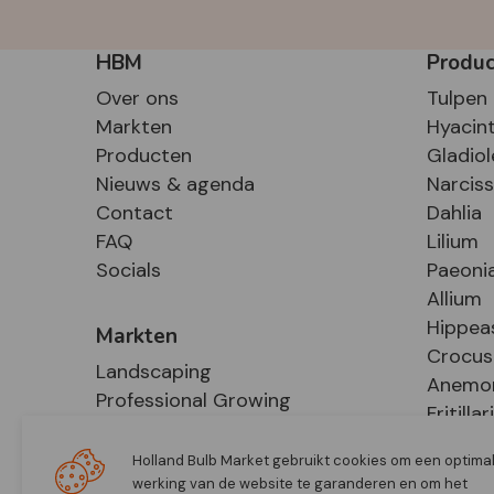
HBM
Produ
Over ons
Tulpen
Markten
Hyacin
Producten
Gladiol
Nieuws & agenda
Narcis
Contact
Dahlia
FAQ
Lilium
Socials
Paeoni
Allium
Hippea
Markten
Crocus
Landscaping
Anemo
Professional Growing
Fritillar
E-Commerce
Hosta
Retail
Holland Bulb Market gebruikt cookies om een optima
werking van de website te garanderen en om het