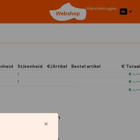
Website
Inloggen
Webshop
nheid
St/eenheid
€/Artikel
Bestel artikel
€ Totaal
1
€
-,--
1
€
-,--
€
-,--
Gebruikte symbolen
Star Capperline
Xclusive collection