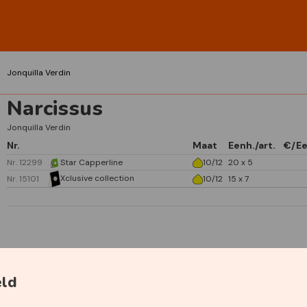
Jonquilla Verdin
Narcissus
Jonquilla Verdin
Nr.
Maat
Eenh./art.
€/Ee
Nr. 12299
Star Capperline
10/12
20 x 5
Xclusive collection
Nr. 15101
10/12
15 x 7
Specificaties
eld
Primaire kleur
Geel
Plantdiepte
15