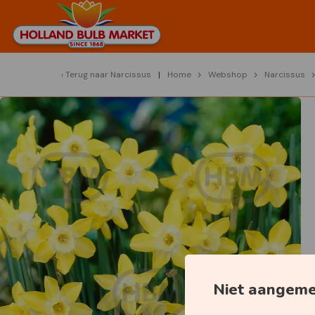
Terug naar
Narcissus
Home
Webshop
Narcissus
Niet aangem