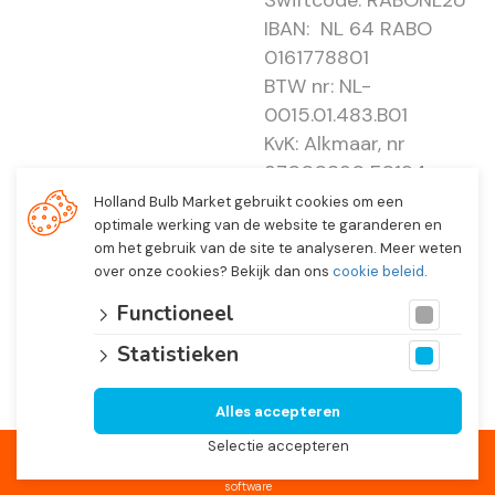
Swiftcode: RABONL2U
IBAN: NL 64 RABO
0161778801
BTW nr: NL-
0015.01.483.B01
KvK: Alkmaar, nr
37000830 E0194 -
EBO 505
Holland Bulb Market gebruikt cookies om een
optimale werking van de website te garanderen en
om het gebruik van de site te analyseren. Meer weten
over onze cookies? Bekijk dan ons
cookie beleid
.
Functioneel
Statistieken
Alles accepteren
© 2026 Holland Bulb Market, Heiloo Netherlands
Selectie accepteren
Website ontwikkeld door
Lined
en volledig geïntegreerd met
Troublefree Smart Bulb
software