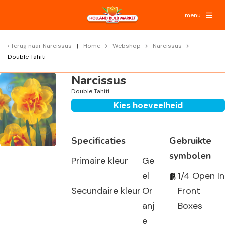
menu
Terug naar
Narcissus
Home
Webshop
Narcissus
Double Tahiti
Narcissus
Double Tahiti
Kies hoeveelheid
Specificaties
Gebruikte
symbolen
Primaire kleur
Ge
el
1/4 Open In
Secundaire kleur
Or
Front
anj
Boxes
e