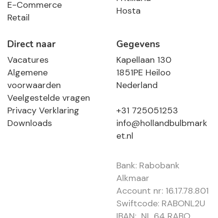
E-Commerce
Hosta
Retail
Direct naar
Gegevens
Vacatures
Kapellaan 130
Algemene
1851PE Heiloo
voorwaarden
Nederland
Veelgestelde vragen
Privacy Verklaring
+31 725051253
Downloads
info@hollandbulbmark
et.nl
Bank: Rabobank
Alkmaar
Account nr: 16.17.78.801
Swiftcode: RABONL2U
IBAN: NL 64 RABO