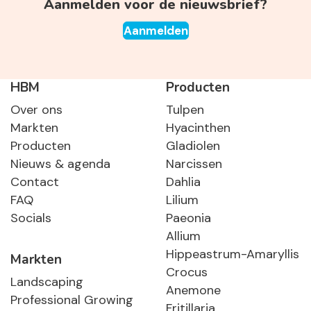
Aanmelden voor de nieuwsbrief?
Aanmelden
HBM
Producten
Over ons
Tulpen
Markten
Hyacinthen
Producten
Gladiolen
Nieuws & agenda
Narcissen
Contact
Dahlia
FAQ
Lilium
Socials
Paeonia
Allium
Hippeastrum-Amaryllis
Markten
Crocus
Landscaping
Anemone
Professional Growing
Fritillaria