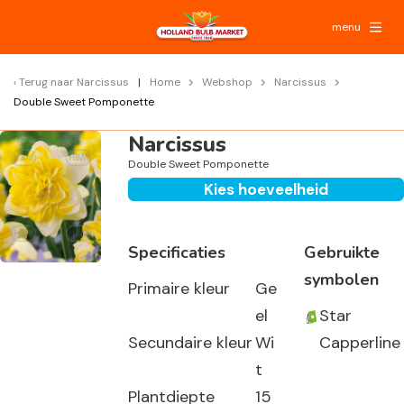
menu
Terug naar
Narcissus
Home
Webshop
Narcissus
Double Sweet Pomponette
Narcissus
Double Sweet Pomponette
Kies hoeveelheid
Specificaties
Gebruikte
symbolen
Primaire kleur
Ge
el
Star
Secundaire kleur
Wi
Capperline
t
Plantdiepte
15