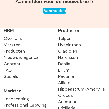
Aanmelden voor de nieuwsbrief?
Aanmelden
HBM
Producten
Over ons
Tulpen
Markten
Hyacinthen
Producten
Gladiolen
Nieuws & agenda
Narcissen
Contact
Dahlia
FAQ
Lilium
Socials
Paeonia
Allium
Hippeastrum-Amaryllis
Markten
Crocus
Landscaping
Anemone
Professional Growing
Fritillaria