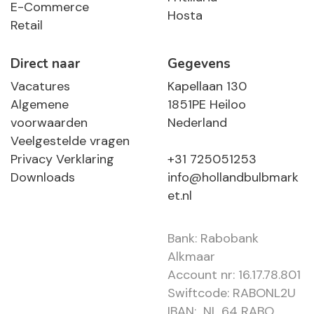
E-Commerce
Hosta
Retail
Direct naar
Gegevens
Vacatures
Kapellaan 130
Algemene
1851PE Heiloo
voorwaarden
Nederland
Veelgestelde vragen
Privacy Verklaring
+31 725051253
Downloads
info@hollandbulbmark
et.nl
Bank: Rabobank
Alkmaar
Account nr: 16.17.78.801
Swiftcode: RABONL2U
IBAN: NL 64 RABO