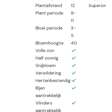
Plantafstand
12
Superior
Plant periode
9-
11
Bloei periode
3-
5
Bloemhoogte
40
Volle zon
Half zonnig
Snijbloem
Verwildering
Hertenbestendig
Bijen
aantrekkelijk
Vlinders
aantrekkelijk