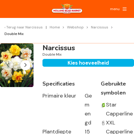
menu
Terug naar
Narcissus
Home
Webshop
Narcissus
Double Mix
Narcissus
Double Mix
Kies hoeveelheid
Specificaties
Gebruikte
symbolen
Primaire kleur
Ge
m
Star
en
Capperline
gd
XXL
Plantdiepte
15
Capperline