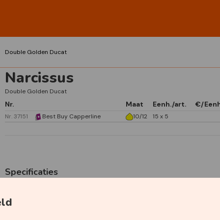
Double Golden Ducat
Narcissus
Double Golden Ducat
Nr.
Maat
Eenh./art.
€/Een
Nr. 37151
Best Buy Capperline
10/12
15 x 5
Specificaties
Primaire kleur
Geel
eld
Plantdiepte
15