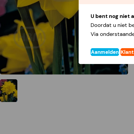
U bent nog niet
Doordat u niet b
Via onderstaande
Aanmelden
Klan