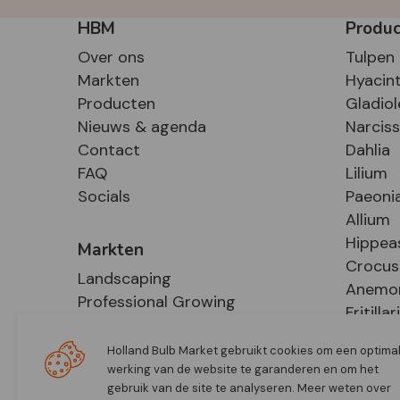
HBM
Produ
Over ons
Tulpen
Markten
Hyacin
Producten
Gladiol
Nieuws & agenda
Narcis
Contact
Dahlia
FAQ
Lilium
Socials
Paeoni
Allium
Hippea
Markten
Crocus
Landscaping
Anemo
Professional Growing
Fritillar
E-Commerce
Hosta
Retail
Holland Bulb Market gebruikt cookies om een optima
werking van de website te garanderen en om het
gebruik van de site te analyseren. Meer weten over