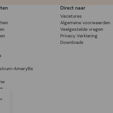
cten
Direct naar
Vacatures
then
Algemene voorwaarden
en
Veelgestelde vragen
sen
Privacy Verklaring
Downloads
a
strum-Amaryllis
ne
ia
le