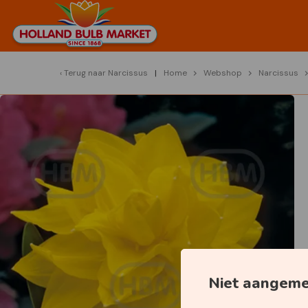
Terug naar
Narcissus
Home
Webshop
Narcissus
Niet aangem