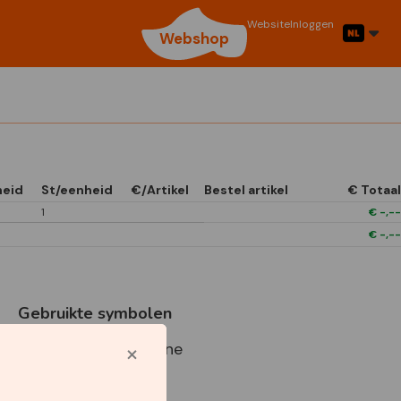
Website
Inloggen
Webshop
heid
St/eenheid
€/Artikel
Bestel artikel
€ Totaal
1
€
-,--
€
-,--
Gebruikte symbolen
Best Buy Capperline