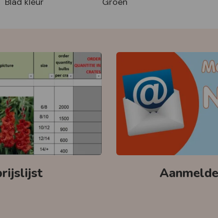
Blad kleur
Groen
ijslijst
Aanmelden