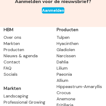
Aanmelden voor de nieuwsbrief?
Aanmelden
HBM
Producten
Over ons
Tulpen
Markten
Hyacinthen
Producten
Gladiolen
Nieuws & agenda
Narcissen
Contact
Dahlia
FAQ
Lilium
Socials
Paeonia
Allium
Hippeastrum-Amaryllis
Markten
Crocus
Landscaping
Anemone
Professional Growing
Fritillaria