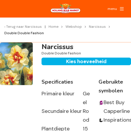
menu
Terug naar
Narcissus
Home
Webshop
Narcissus
Double Double Fashion
Narcissus
Double Double Fashion
Kies hoeveelheid
Specificaties
Gebruikte
symbolen
Primaire kleur
Ge
el
Best Buy
Secundaire kleur
Ro
Capperline
od
Inspiration
Plantdiepte
15