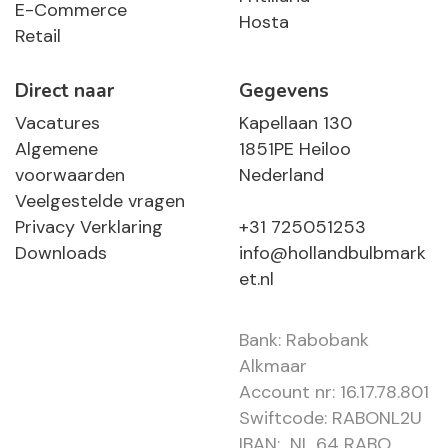
E-Commerce
Hosta
Retail
Direct naar
Gegevens
Vacatures
Kapellaan 130
Algemene
1851PE Heiloo
voorwaarden
Nederland
Veelgestelde vragen
Privacy Verklaring
+31 725051253
Downloads
info@hollandbulbmark
et.nl
Bank: Rabobank
Alkmaar
Account nr: 16.17.78.801
Swiftcode: RABONL2U
IBAN: NL 64 RABO