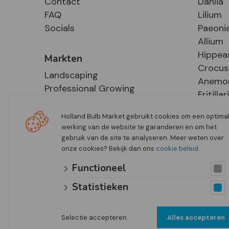
Contact
Dahlia
FAQ
Lilium
Socials
Paeoni
Allium
Hippea
Markten
Crocus
Landscaping
Anemo
Professional Growing
Fritillar
E-Commerce
Hosta
Retail
Holland Bulb Market gebruikt cookies om een optima
werking van de website te garanderen en om het
gebruik van de site te analyseren. Meer weten over
onze cookies? Bekijk dan ons
cookie beleid
.
Functioneel
Statistieken
Selectie accepteren
Alles accepteren