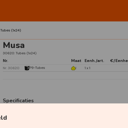
Tubes (1x24)
Musa
30620: Tubes (1x24)
Nr.
Maat
Eenh./art.
€/Eenhe
P9-Tubes
Nr. 30620
I
1 x 1
Specificaties
eld