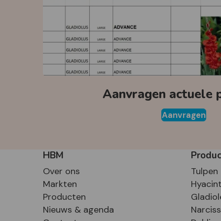
Aanvragen actuele pr
Aanvragen
HBM
Produ
Over ons
Tulpen
Markten
Hyacin
Producten
Gladiol
Nieuws & agenda
Narcis