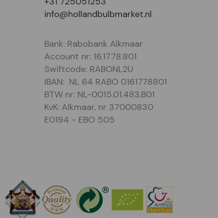
+31 725051253
info@hollandbulbmarket.nl
Bank: Rabobank Alkmaar
Account nr: 16.17.78.801
Swiftcode: RABONL2U
IBAN: NL 64 RABO 0161778801
BTW nr: NL-0015.01.483.B01
KvK: Alkmaar, nr 37000830
E0194 - EBO 505