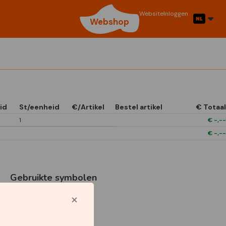
Website
Inloggen
Webshop
id
St/eenheid
€/Artikel
Bestel artikel
€ Totaal
1
€
-,--
€
-,--
Gebruikte symbolen
P9-Tubes