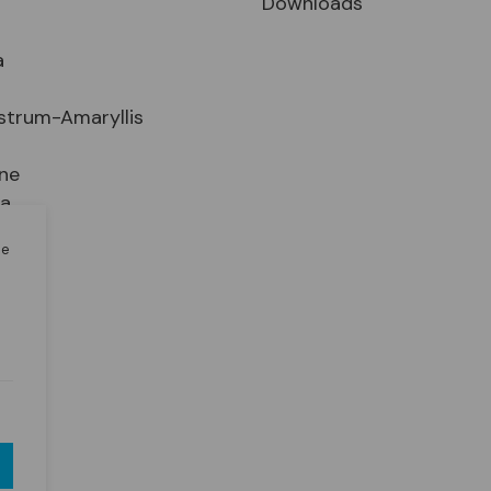
Downloads
a
strum-Amaryllis
ne
ia
le