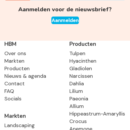
Aanmelden voor de nieuwsbrief?
Aanmelden
HBM
Producten
Over ons
Tulpen
Markten
Hyacinthen
Producten
Gladiolen
Nieuws & agenda
Narcissen
Contact
Dahlia
FAQ
Lilium
Socials
Paeonia
Allium
Hippeastrum-Amaryllis
Markten
Crocus
Landscaping
Anemone