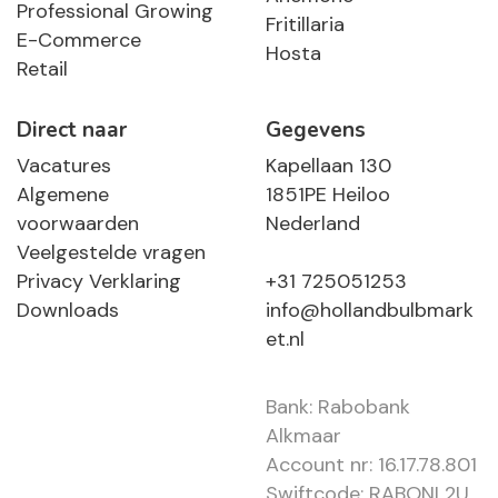
Professional Growing
Fritillaria
E-Commerce
Hosta
Retail
Direct naar
Gegevens
Vacatures
Kapellaan 130
Algemene
1851PE Heiloo
voorwaarden
Nederland
Veelgestelde vragen
Privacy Verklaring
+31 725051253
Downloads
info@hollandbulbmark
et.nl
Bank: Rabobank
Alkmaar
Account nr: 16.17.78.801
Swiftcode: RABONL2U