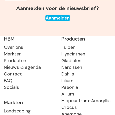
Aanmelden voor de nieuwsbrief?
Aanmelden
HBM
Producten
Over ons
Tulpen
Markten
Hyacinthen
Producten
Gladiolen
Nieuws & agenda
Narcissen
Contact
Dahlia
FAQ
Lilium
Socials
Paeonia
Allium
Hippeastrum-Amaryllis
Markten
Crocus
Landscaping
Anemone