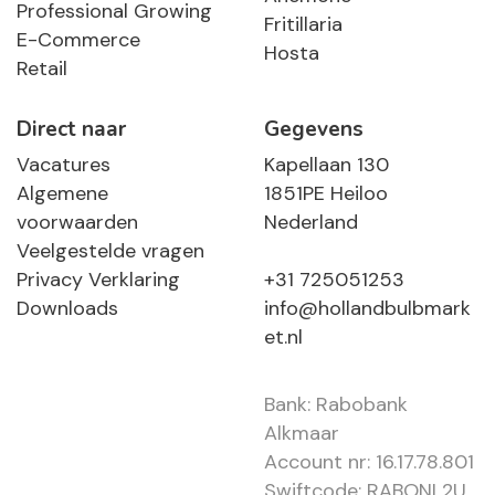
Professional Growing
Fritillaria
E-Commerce
Hosta
Retail
Direct naar
Gegevens
Vacatures
Kapellaan 130
Algemene
1851PE Heiloo
voorwaarden
Nederland
Veelgestelde vragen
Privacy Verklaring
+31 725051253
Downloads
info@hollandbulbmark
et.nl
Bank: Rabobank
Alkmaar
Account nr: 16.17.78.801
Swiftcode: RABONL2U