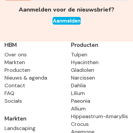
Aanmelden voor de nieuwsbrief?
Aanmelden
HBM
Producten
Over ons
Tulpen
Markten
Hyacinthen
Producten
Gladiolen
Nieuws & agenda
Narcissen
Contact
Dahlia
FAQ
Lilium
Socials
Paeonia
Allium
Hippeastrum-Amaryllis
Markten
Crocus
Landscaping
Anemone