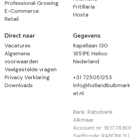
Professional Growing
Fritillaria
E-Commerce
Hosta
Retail
Direct naar
Gegevens
Vacatures
Kapellaan 130
Algemene
1851PE Heiloo
voorwaarden
Nederland
Veelgestelde vragen
Privacy Verklaring
+31 725051253
Downloads
info@hollandbulbmark
et.nl
Bank: Rabobank
Alkmaar
Account nr: 16.17.78.801
Swiftcode: RABONL2U