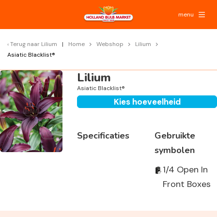
menu
Terug naar
Lilium
Home
Webshop
Lilium
Asiatic Blacklist®
Lilium
Asiatic Blacklist®
Kies hoeveelheid
Specificaties
Gebruikte
symbolen
1/4 Open In
Front Boxes