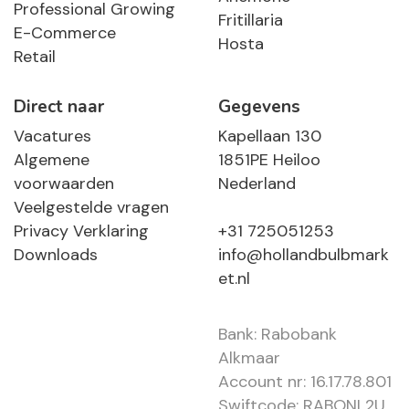
Professional Growing
Fritillaria
E-Commerce
Hosta
Retail
Direct naar
Gegevens
Vacatures
Kapellaan 130
Algemene
1851PE Heiloo
voorwaarden
Nederland
Veelgestelde vragen
Privacy Verklaring
+31 725051253
Downloads
info@hollandbulbmark
et.nl
Bank: Rabobank
Alkmaar
Account nr: 16.17.78.801
Swiftcode: RABONL2U