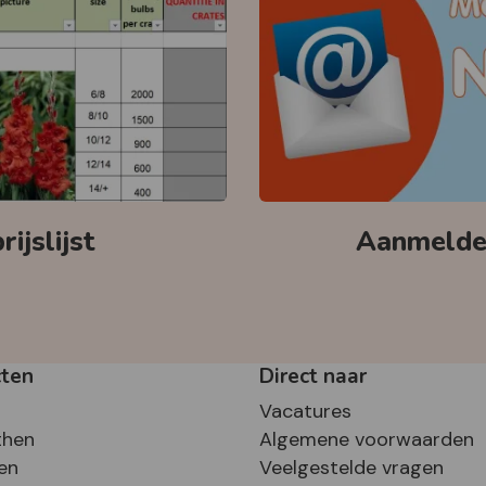
ijslijst
Aanmelden
cten
Direct naar
Vacatures
then
Algemene voorwaarden
en
Veelgestelde vragen