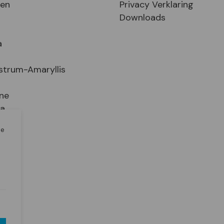
sen
Privacy Verklaring
Downloads
a
strum-Amaryllis
ne
ia
le