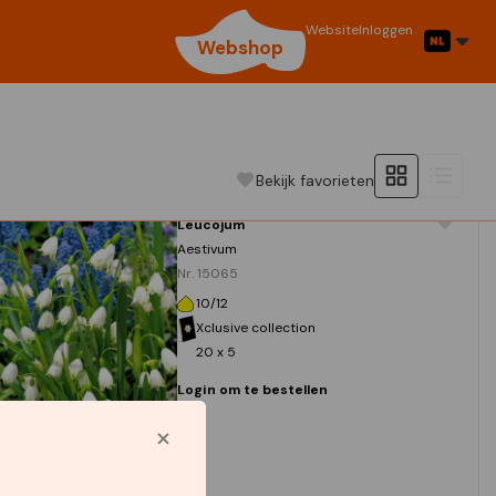
Website
Inloggen
Webshop
Bekijk favorieten
Leucojum
Aestivum
Nr. 15065
10/12
Xclusive collection
20 x 5
Login om te bestellen