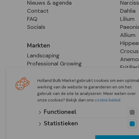
Nieuws & agenda
Narcis
Contact
Dahlia
FAQ
Lilium
Socials
Paeoni
Allium
Hippea
Markten
Crocus
Landscaping
Anemo
Professional Growing
Fritillar
E-Commerce
Hosta
Retail
Holland Bulb Market gebruikt cookies om een optima
werking van de website te garanderen en om het
gebruik van de site te analyseren. Meer weten over
onze cookies? Bekijk dan ons
cookie beleid
.
Functioneel
Statistieken