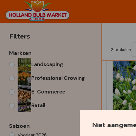
Filters
2
artikelen
Markten
Landscaping
Professional Growing
E-Commerce
Retail
Niet aangem
Seizoen
Voorjaar 2026