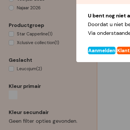
Najaar 2026
U bent nog niet
Doordat u niet b
Productgroep
Via onderstaande
Star Capperline
(1)
Xclusive collection
(1)
Aanmelden
Klan
Geslacht
Leucojum
(2)
Kleur primair
Kleur secundair
Geen filter opties gevonden.