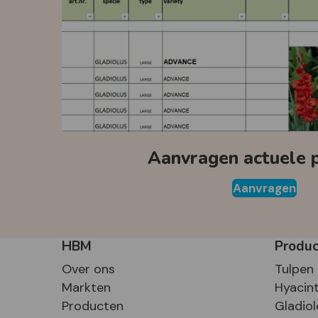
Aanvragen actuele pr
Aanvragen
HBM
Produ
Over ons
Tulpen
Markten
Hyacin
Producten
Gladiol