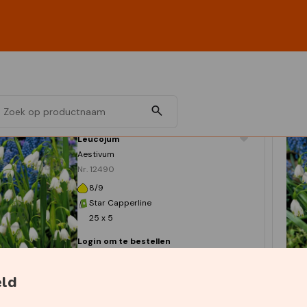
Leucojum
Aestivum
Nr. 12490
8/9
Star Capperline
25 x 5
Login om te bestellen
eld