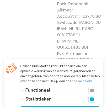
Bank: Rabobank
Alkmaar
Account nr: 16.17.78.801
Swiftcode: RABONL2U
IBAN: NL 64 RABO
0161778801
BTW nr: NL-
0015.01.483.B01
KvK: Alkmaar, nr
37000830 E0194 -
EBO 505
Holland Bulb Market gebruikt cookies om een
optimale werking van de website te garanderen en
om het gebruik van de site te analyseren. Meer weten
over onze cookies? Bekijk dan ons
cookie beleid
.
Functioneel
Statistieken