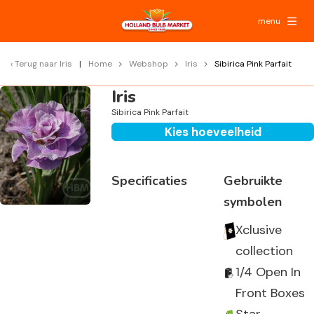
menu
Terug naar
Iris
Home
Webshop
Iris
Sibirica Pink Parfait
Iris
Sibirica Pink Parfait
Kies hoeveelheid
Specificaties
Gebruikte
symbolen
Xclusive
collection
1/4 Open In
Front Boxes