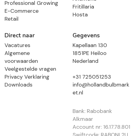
Professional Growing
Fritillaria
E-Commerce
Hosta
Retail
Direct naar
Gegevens
Vacatures
Kapellaan 130
Algemene
1851PE Heiloo
voorwaarden
Nederland
Veelgestelde vragen
Privacy Verklaring
+31 725051253
Downloads
info@hollandbulbmark
et.nl
Bank: Rabobank
Alkmaar
Account nr: 16.17.78.801
Swiftcode: RABONL2U