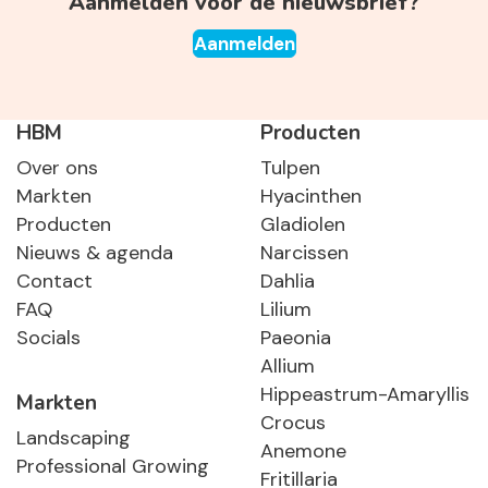
Aanmelden voor de nieuwsbrief?
Aanmelden
HBM
Producten
Over ons
Tulpen
Markten
Hyacinthen
Producten
Gladiolen
Nieuws & agenda
Narcissen
Contact
Dahlia
FAQ
Lilium
Socials
Paeonia
Allium
Hippeastrum-Amaryllis
Markten
Crocus
Landscaping
Anemone
Professional Growing
Fritillaria