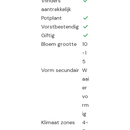
Vlinders
aantrekkelijk
Potplant
Vorstbestendig
Giftig
Bloem grootte
10
-1
5
Vorm secundair
W
aai
er
vo
rm
ig
Klimaat zones
4-