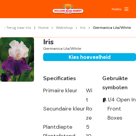
menu
Terug naar
Iris
Home
Webshop
Iris
Germanica Lila/White
Iris
Germanica Lila/White
Kies hoeveelheid
Specificaties
Gebruikte
symbolen
Primaire kleur
Wi
t
1/4 Open In
Secundaire kleur
Ro
Front
ze
Boxes
Plantdiepte
5