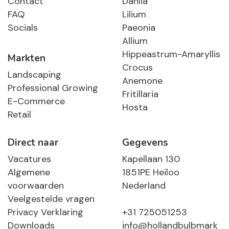
Contact
Dahlia
FAQ
Lilium
Socials
Paeonia
Allium
Hippeastrum-Amaryllis
Markten
Crocus
Landscaping
Anemone
Professional Growing
Fritillaria
E-Commerce
Hosta
Retail
Direct naar
Gegevens
Vacatures
Kapellaan 130
Algemene
1851PE Heiloo
voorwaarden
Nederland
Veelgestelde vragen
Privacy Verklaring
+31 725051253
Downloads
info@hollandbulbmark