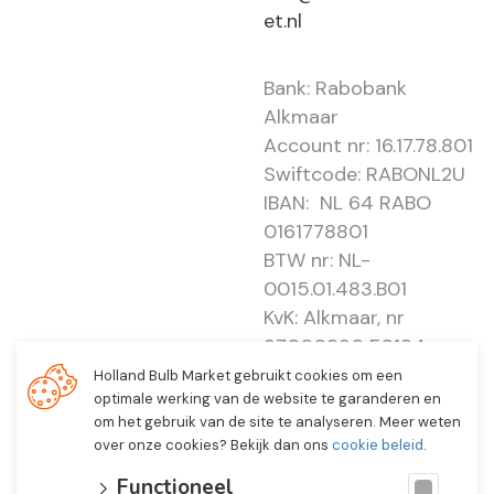
et.nl
Bank: Rabobank
Alkmaar
Account nr: 16.17.78.801
Swiftcode: RABONL2U
IBAN: NL 64 RABO
0161778801
BTW nr: NL-
0015.01.483.B01
KvK: Alkmaar, nr
37000830 E0194 -
EBO 505
Holland Bulb Market gebruikt cookies om een
optimale werking van de website te garanderen en
om het gebruik van de site te analyseren. Meer weten
over onze cookies? Bekijk dan ons
cookie beleid
.
Functioneel