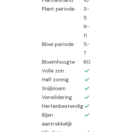
Plantafstand
10
Plant periode
3-
5
9-
11
Bloei periode
5-
7
Bloemhoogte
60
Volle zon
Half zonnig
Snijbloem
Verwildering
Hertenbestendig
Bijen
aantrekkelijk