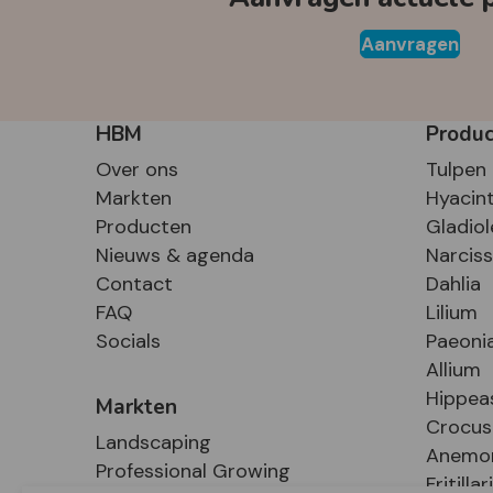
Aanvragen
HBM
Produ
Over ons
Tulpen
Markten
Hyacin
Producten
Gladiol
Nieuws & agenda
Narcis
Contact
Dahlia
FAQ
Lilium
Socials
Paeoni
Allium
Hippea
Markten
Crocus
Landscaping
Anemo
Professional Growing
Fritillar