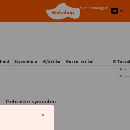
Website
Inloggen
Webshop
heid
St/eenheid
€/Artikel
Bestel artikel
€ Totaal
1
€
-,--
€
-,--
Gebruikte symbolen
1/4 Open In Front
Boxes