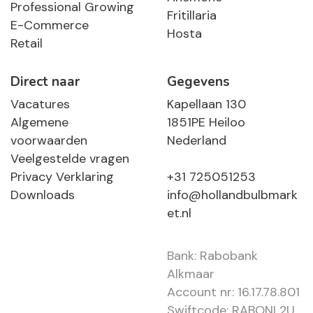
Professional Growing
Fritillaria
E-Commerce
Hosta
Retail
Direct naar
Gegevens
Vacatures
Kapellaan 130
Algemene
1851PE Heiloo
voorwaarden
Nederland
Veelgestelde vragen
Privacy Verklaring
+31 725051253
Downloads
info@hollandbulbmark
et.nl
Bank: Rabobank
Alkmaar
Account nr: 16.17.78.801
Swiftcode: RABONL2U