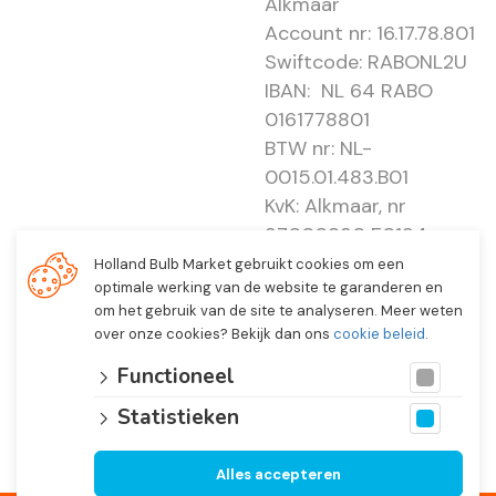
Alkmaar
Account nr: 16.17.78.801
Swiftcode: RABONL2U
IBAN: NL 64 RABO
0161778801
BTW nr: NL-
0015.01.483.B01
KvK: Alkmaar, nr
37000830 E0194 -
EBO 505
Holland Bulb Market gebruikt cookies om een
optimale werking van de website te garanderen en
om het gebruik van de site te analyseren. Meer weten
over onze cookies? Bekijk dan ons
cookie beleid
.
Functioneel
Statistieken
Alles accepteren