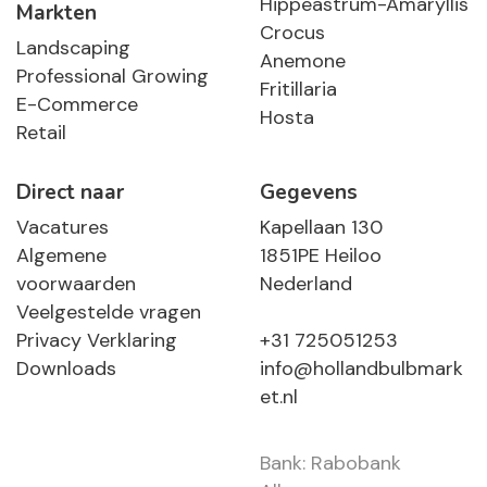
Hippeastrum-Amaryllis
Markten
Crocus
Landscaping
Anemone
Professional Growing
Fritillaria
E-Commerce
Hosta
Retail
Direct naar
Gegevens
Vacatures
Kapellaan 130
Algemene
1851PE Heiloo
voorwaarden
Nederland
Veelgestelde vragen
Privacy Verklaring
+31 725051253
Downloads
info@hollandbulbmark
et.nl
Bank: Rabobank