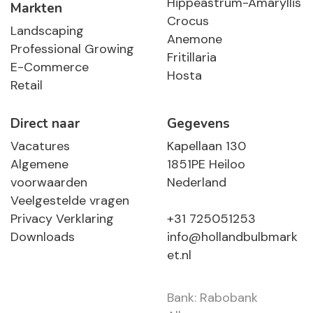
Hippeastrum-Amaryllis
Markten
Crocus
Landscaping
Anemone
Professional Growing
Fritillaria
E-Commerce
Hosta
Retail
Direct naar
Gegevens
Vacatures
Kapellaan 130
Algemene
1851PE Heiloo
voorwaarden
Nederland
Veelgestelde vragen
Privacy Verklaring
+31 725051253
Downloads
info@hollandbulbmark
et.nl
Bank: Rabobank