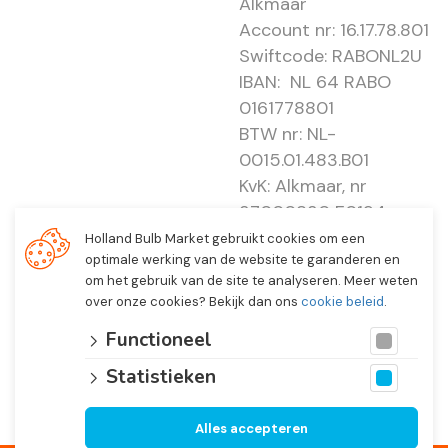
Alkmaar
Account nr: 16.17.78.801
Swiftcode: RABONL2U
IBAN: NL 64 RABO
0161778801
BTW nr: NL-
0015.01.483.B01
KvK: Alkmaar, nr
37000830 E0194 -
EBO 505
Holland Bulb Market gebruikt cookies om een
optimale werking van de website te garanderen en
om het gebruik van de site te analyseren. Meer weten
over onze cookies? Bekijk dan ons
cookie beleid
.
Functioneel
Statistieken
Alles accepteren