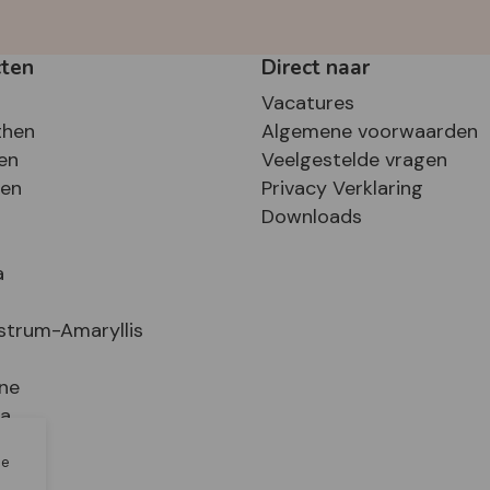
cten
Direct naar
Vacatures
then
Algemene voorwaarden
en
Veelgestelde vragen
sen
Privacy Verklaring
Downloads
a
strum-Amaryllis
ne
ia
le