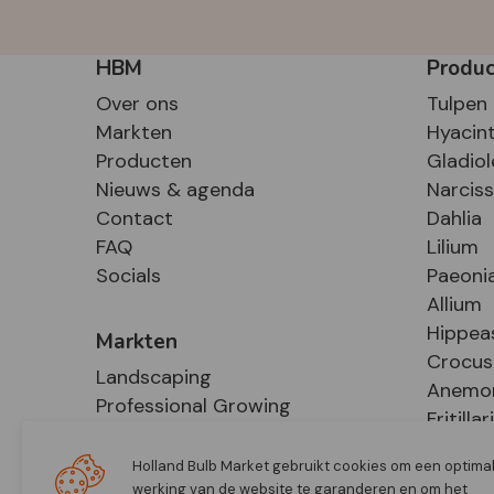
HBM
Produ
Over ons
Tulpen
Markten
Hyacin
Producten
Gladiol
Nieuws & agenda
Narcis
Contact
Dahlia
FAQ
Lilium
Socials
Paeoni
Allium
Hippea
Markten
Crocus
Landscaping
Anemo
Professional Growing
Fritillar
E-Commerce
Hosta
Retail
Holland Bulb Market gebruikt cookies om een optima
werking van de website te garanderen en om het