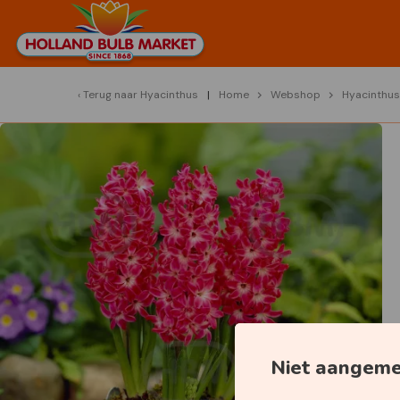
Terug naar
Hyacinthus
Home
Webshop
Hyacinthus
Niet aangem