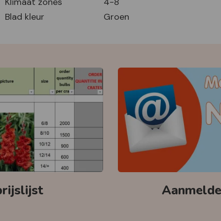
Klimaat zones
4-8
Blad kleur
Groen
ijslijst
Aanmelden