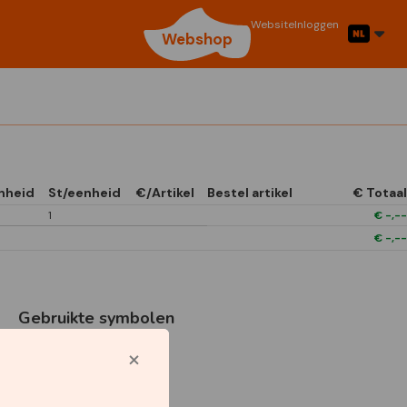
Website
Inloggen
Webshop
nheid
St/eenheid
€/Artikel
Bestel artikel
€ Totaal
1
€
-,--
€
-,--
Gebruikte symbolen
1/4 Open In Front
Boxes