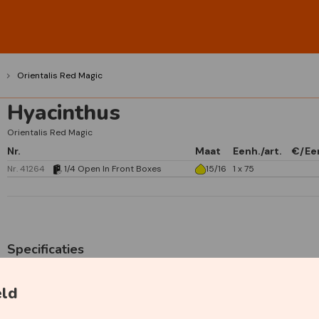
Orientalis Red Magic
Hyacinthus
Orientalis Red Magic
Nr.
Maat
Eenh./art.
€/Ee
Nr. 41264
1/4 Open In Front Boxes
15/16
1 x 75
Specificaties
Primaire kleur
Rood
eld
Geurend