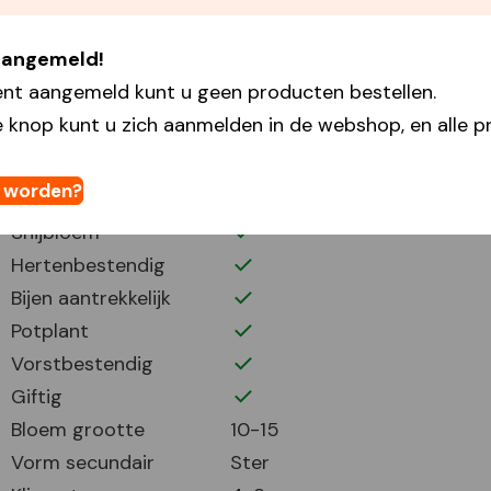
Plantdiepte
15
Plantafstand
15
 aangemeld!
Plant periode
9-11
ent aangemeld kunt u geen producten bestellen.
Bloei periode
3-5
 knop kunt u zich aanmelden in de webshop, en alle pr
Bloemhoogte
25
Volle zon
t worden?
Half zonnig
Snijbloem
Hertenbestendig
Bijen aantrekkelijk
Potplant
Vorstbestendig
Giftig
Bloem grootte
10-15
Vorm secundair
Ster