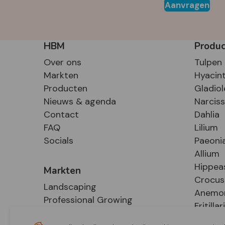
Aanvragen
HBM
Produ
Over ons
Tulpen
Markten
Hyacin
Producten
Gladiol
Nieuws & agenda
Narcis
Contact
Dahlia
FAQ
Lilium
Socials
Paeoni
Allium
Hippea
Markten
Crocus
Landscaping
Anemo
Professional Growing
Fritillar
E-Commerce
Hosta