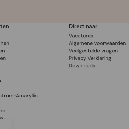
cten
Direct naar
Vacatures
then
Algemene voorwaarden
en
Veelgestelde vragen
sen
Privacy Verklaring
Downloads
a
strum-Amaryllis
ne
ia