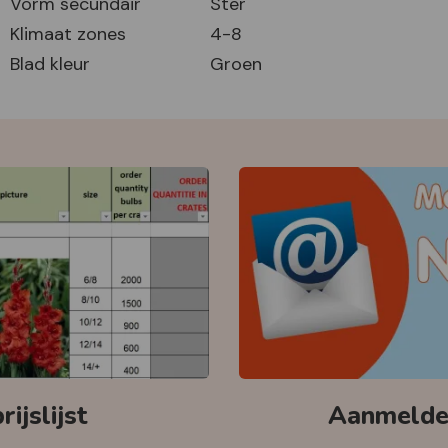
Vorm secundair
Ster
Klimaat zones
4-8
Blad kleur
Groen
ijslijst
Aanmelden