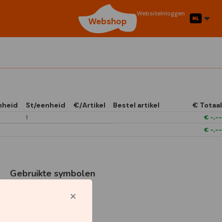
Website
Inloggen
Webshop
nheid
St/eenheid
€/Artikel
Bestel artikel
€ Totaal
1
€
-,--
€
-,--
Gebruikte symbolen
1/4 Open In Front
Boxes