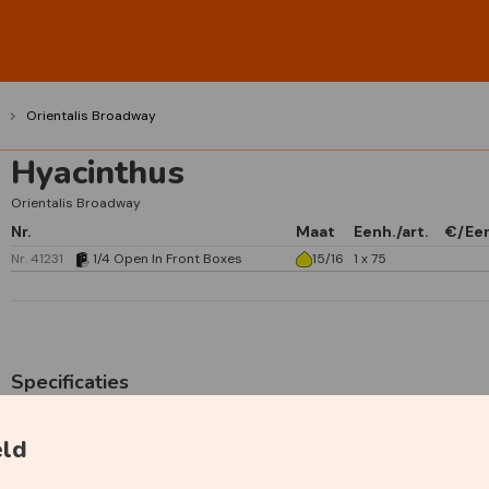
Orientalis Broadway
Hyacinthus
Orientalis Broadway
Nr.
Maat
Eenh./art.
€/Ee
Nr. 41231
1/4 Open In Front Boxes
15/16
1 x 75
Specificaties
Primaire kleur
Roze
eld
Geurend