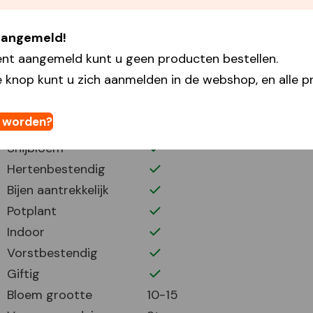
Plantdiepte
15
Plantafstand
15
 aangemeld!
Plant periode
9-11
ent aangemeld kunt u geen producten bestellen.
Bloei periode
3-5
 knop kunt u zich aanmelden in de webshop, en alle pr
Bloemhoogte
25
Volle zon
t worden?
Half zonnig
Snijbloem
Hertenbestendig
Bijen aantrekkelijk
Potplant
Indoor
Vorstbestendig
Giftig
Bloem grootte
10-15