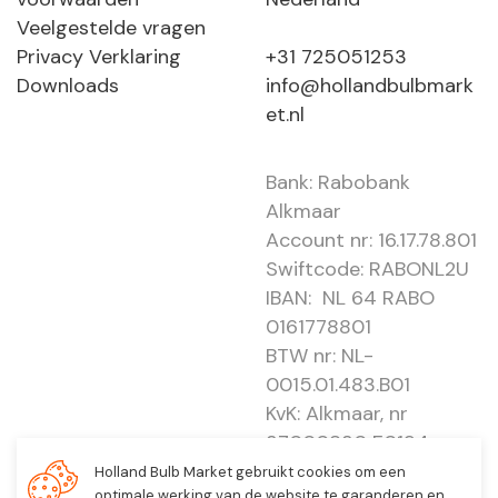
Veelgestelde vragen
Privacy Verklaring
+31 725051253
Downloads
info@hollandbulbmark
et.nl
Bank: Rabobank
Alkmaar
Account nr: 16.17.78.801
Swiftcode: RABONL2U
IBAN: NL 64 RABO
0161778801
BTW nr: NL-
0015.01.483.B01
KvK: Alkmaar, nr
37000830 E0194 -
EBO 505
Holland Bulb Market gebruikt cookies om een
optimale werking van de website te garanderen en