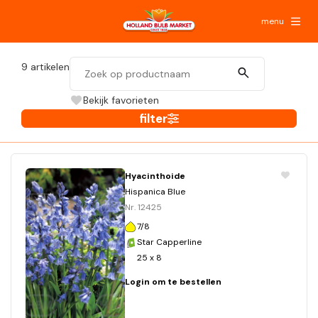
menu
9
artikelen
Bekijk favorieten
filter
Hyacinthoide
Hispanica Blue
Nr. 12425
7/8
Star Capperline
25 x 8
Login om te bestellen