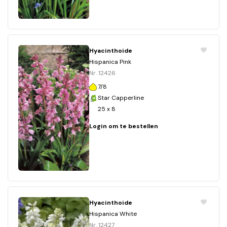
Hyacinthoide
Hispanica Pink
Nr. 12426
7/8
Star Capperline
25 x 8
Login om te bestellen
Hyacinthoide
Hispanica White
Nr. 12427