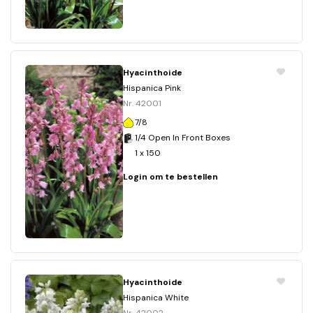
Hyacinthoide
Hispanica Pink
Nr. 42001
7/8
1/4 Open In Front Boxes
1 x 150
Login om te bestellen
Hyacinthoide
Hispanica White