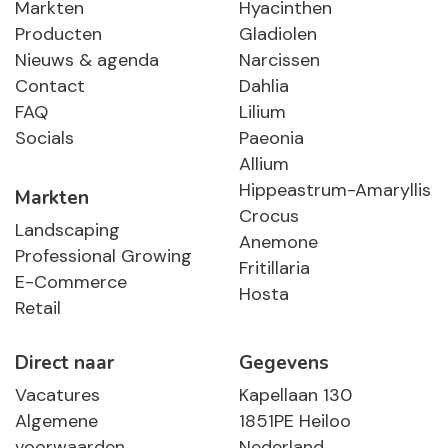
Markten
Hyacinthen
Producten
Gladiolen
Nieuws & agenda
Narcissen
Contact
Dahlia
FAQ
Lilium
Socials
Paeonia
Allium
Hippeastrum-Amaryllis
Markten
Crocus
Landscaping
Anemone
Professional Growing
Fritillaria
E-Commerce
Hosta
Retail
Direct naar
Gegevens
Vacatures
Kapellaan 130
Algemene
1851PE Heiloo
voorwaarden
Nederland