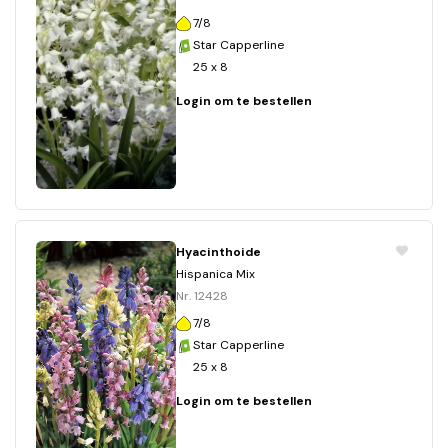
7/8
Star Capperline
25 x 8
Login om te bestellen
Hyacinthoide
Hispanica Mix
Nr. 12428
7/8
Star Capperline
25 x 8
Login om te bestellen