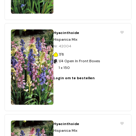
Hyacinthoide
Hispanica Mix
Nr. 42004
7/8
1/4 Open In Front Boxes
1 x 150
Login om te bestellen
Hyacinthoide
Hispanica Mix