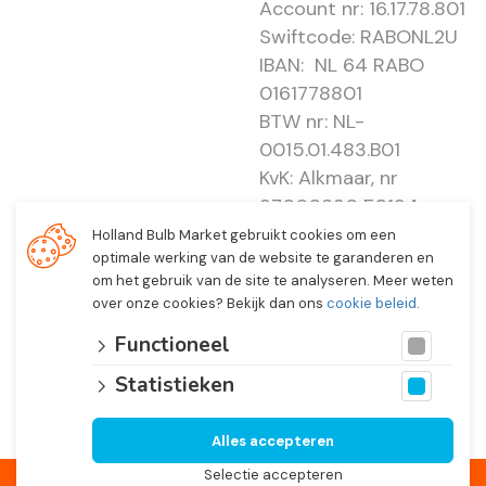
Account nr: 16.17.78.801
Swiftcode: RABONL2U
IBAN: NL 64 RABO
0161778801
BTW nr: NL-
0015.01.483.B01
KvK: Alkmaar, nr
37000830 E0194 -
EBO 505
Holland Bulb Market gebruikt cookies om een
optimale werking van de website te garanderen en
om het gebruik van de site te analyseren. Meer weten
over onze cookies? Bekijk dan ons
cookie beleid
.
Functioneel
Statistieken
Alles accepteren
© 2026 Holland Bulb Market, Heiloo Netherlands
Selectie accepteren