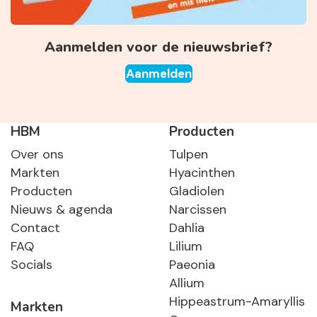
Aanmelden voor de nieuwsbrief?
Aanmelden
HBM
Producten
Over ons
Tulpen
Markten
Hyacinthen
Producten
Gladiolen
Nieuws & agenda
Narcissen
Contact
Dahlia
FAQ
Lilium
Socials
Paeonia
Allium
Hippeastrum-Amaryllis
Markten