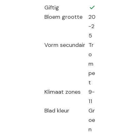
Giftig
Bloem grootte
20
-2
5
Vorm secundair
Tr
o
m
pe
t
Klimaat zones
9-
11
Blad kleur
Gr
oe
n