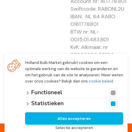
Account nr: 16.17.78.801
Swiftcode: RABONL2U
IBAN: NL 64 RABO
0161778801
BTW nr: NL-
0015.01.483.B01
KvK: Alkmaar, nr
37000830 E0194 -
EBO 505
Holland Bulb Market gebruikt cookies om een
optimale werking van de website te garanderen en
om het gebruik van de site te analyseren. Meer weten
over onze cookies? Bekijk dan ons
cookie beleid
.
Functioneel
Statistieken
Alles accepteren
© 2026 Holland Bulb Market, Heiloo Netherlands
Selectie accepteren