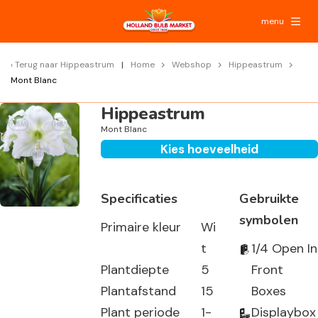
menu
Terug naar
Hippeastrum
Home
Webshop
Hippeastrum
Mont Blanc
Hippeastrum
Mont Blanc
Kies hoeveelheid
Specificaties
Gebruikte
symbolen
Primaire kleur
Wi
t
1/4 Open In
Plantdiepte
5
Front
Plantafstand
15
Boxes
Plant periode
1-
Displaybox