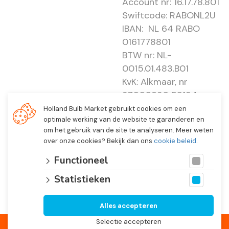
Account nr: 16.17.78.801
Swiftcode: RABONL2U
IBAN: NL 64 RABO
0161778801
BTW nr: NL-
0015.01.483.B01
KvK: Alkmaar, nr
37000830 E0194 -
EBO 505
Holland Bulb Market gebruikt cookies om een
optimale werking van de website te garanderen en
om het gebruik van de site te analyseren. Meer weten
over onze cookies? Bekijk dan ons
cookie beleid
.
Functioneel
Statistieken
Alles accepteren
© 2026 Holland Bulb Market, Heiloo Netherlands
Selectie accepteren