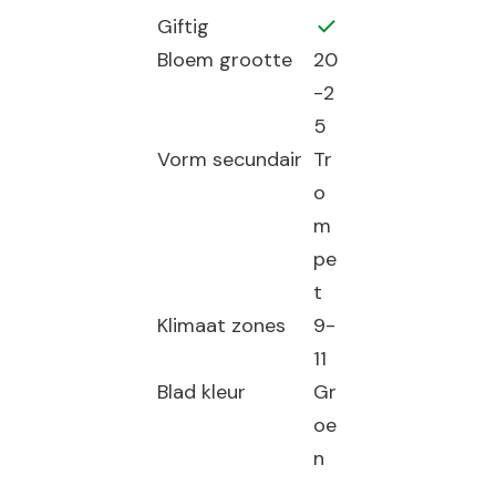
Giftig
Bloem grootte
20
-2
5
Vorm secundair
Tr
o
m
pe
t
Klimaat zones
9-
11
Blad kleur
Gr
oe
n