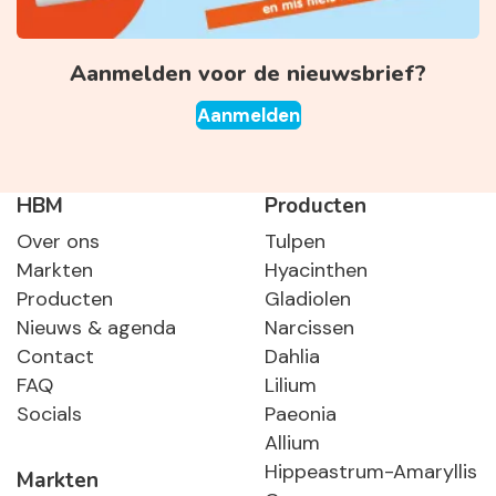
Aanmelden voor de nieuwsbrief?
Aanmelden
HBM
Producten
Over ons
Tulpen
Markten
Hyacinthen
Producten
Gladiolen
Nieuws & agenda
Narcissen
Contact
Dahlia
FAQ
Lilium
Socials
Paeonia
Allium
Hippeastrum-Amaryllis
Markten