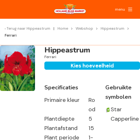
menu
Terug naar
Hippeastrum
Home
Webshop
Hippeastrum
Ferrari
Hippeastrum
Ferrari
Kies hoeveelheid
Specificaties
Gebruikte
symbolen
Primaire kleur
Ro
od
Star
Plantdiepte
5
Capperline
Plantafstand
15
Plant periode
1-