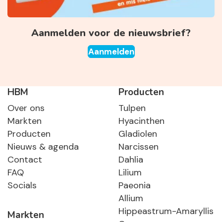
Aanmelden voor de nieuwsbrief?
Aanmelden
HBM
Producten
Over ons
Tulpen
Markten
Hyacinthen
Producten
Gladiolen
Nieuws & agenda
Narcissen
Contact
Dahlia
FAQ
Lilium
Socials
Paeonia
Allium
Hippeastrum-Amaryllis
Markten