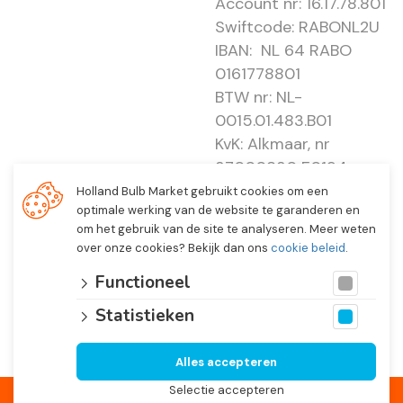
Account nr: 16.17.78.801
Swiftcode: RABONL2U
IBAN: NL 64 RABO
0161778801
BTW nr: NL-
0015.01.483.B01
KvK: Alkmaar, nr
37000830 E0194 -
EBO 505
Holland Bulb Market gebruikt cookies om een
optimale werking van de website te garanderen en
om het gebruik van de site te analyseren. Meer weten
over onze cookies? Bekijk dan ons
cookie beleid
.
Functioneel
Statistieken
Alles accepteren
© 2026 Holland Bulb Market, Heiloo Netherlands
Selectie accepteren