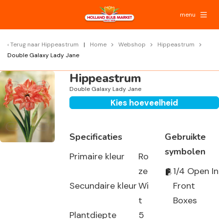
menu
Terug naar
Hippeastrum
Home
Webshop
Hippeastrum
Double Galaxy Lady Jane
Hippeastrum
Double Galaxy Lady Jane
Kies hoeveelheid
Specificaties
Gebruikte
symbolen
Primaire kleur
Ro
ze
1/4 Open In
Secundaire kleur
Wi
Front
t
Boxes
Plantdiepte
5