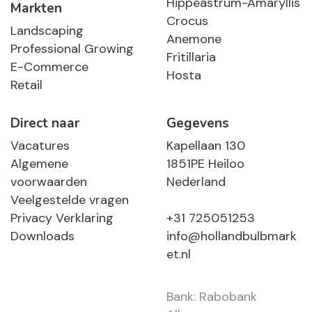
Hippeastrum-Amaryllis
Markten
Crocus
Landscaping
Anemone
Professional Growing
Fritillaria
E-Commerce
Hosta
Retail
Direct naar
Gegevens
Vacatures
Kapellaan 130
Algemene
1851PE Heiloo
voorwaarden
Nederland
Veelgestelde vragen
Privacy Verklaring
+31 725051253
Downloads
info@hollandbulbmark
et.nl
Bank: Rabobank