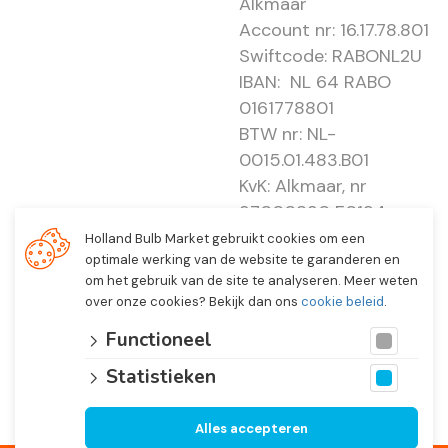
Alkmaar
Account nr: 16.17.78.801
Swiftcode: RABONL2U
IBAN: NL 64 RABO
0161778801
BTW nr: NL-
0015.01.483.B01
KvK: Alkmaar, nr
37000830 E0194 -
EBO 505
Holland Bulb Market gebruikt cookies om een
optimale werking van de website te garanderen en
om het gebruik van de site te analyseren. Meer weten
over onze cookies? Bekijk dan ons
cookie beleid
.
Functioneel
Statistieken
Alles accepteren