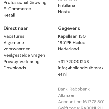
Professional Growing
Fritillaria
E-Commerce
Hosta
Retail
Direct naar
Gegevens
Vacatures
Kapellaan 130
Algemene
1851PE Heiloo
voorwaarden
Nederland
Veelgestelde vragen
Privacy Verklaring
+31 725051253
Downloads
info@hollandbulbmark
et.nl
Bank: Rabobank
Alkmaar
Account nr: 16.17.78.801
Swiftcode: RABONL2U