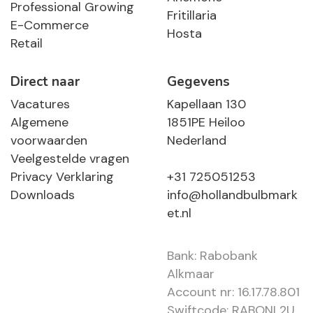
Professional Growing
Fritillaria
E-Commerce
Hosta
Retail
Direct naar
Gegevens
Vacatures
Kapellaan 130
Algemene
1851PE Heiloo
voorwaarden
Nederland
Veelgestelde vragen
Privacy Verklaring
+31 725051253
Downloads
info@hollandbulbmark
et.nl
Bank: Rabobank
Alkmaar
Account nr: 16.17.78.801
Swiftcode: RABONL2U