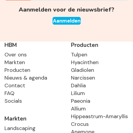
Aanmelden voor de nieuwsbrief?
Aanmelden
HBM
Producten
Over ons
Tulpen
Markten
Hyacinthen
Producten
Gladiolen
Nieuws & agenda
Narcissen
Contact
Dahlia
FAQ
Lilium
Socials
Paeonia
Allium
Hippeastrum-Amaryllis
Markten
Crocus
Landscaping
Anemone