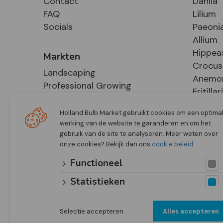
Contact
Dahlia
FAQ
Lilium
Socials
Paeoni
Allium
Hippea
Markten
Crocus
Landscaping
Anemo
Professional Growing
Fritillar
E-Commerce
Hosta
Retail
Holland Bulb Market gebruikt cookies om een optima
werking van de website te garanderen en om het
gebruik van de site te analyseren. Meer weten over
onze cookies? Bekijk dan ons
cookie beleid
.
Functioneel
Statistieken
Selectie accepteren
Alles accepteren