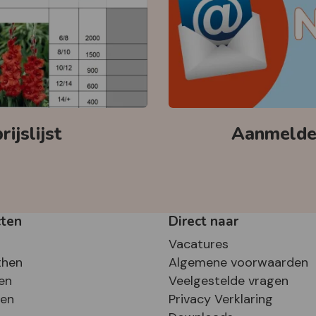
ijslijst
Aanmelden
cten
Direct naar
Vacatures
then
Algemene voorwaarden
en
Veelgestelde vragen
sen
Privacy Verklaring