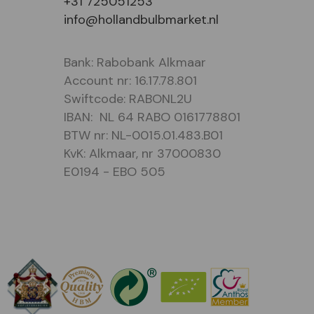
+31 725051253
info@hollandbulbmarket.nl
Bank: Rabobank Alkmaar
Account nr: 16.17.78.801
Swiftcode: RABONL2U
IBAN: NL 64 RABO 0161778801
BTW nr: NL-0015.01.483.B01
KvK: Alkmaar, nr 37000830
E0194 - EBO 505