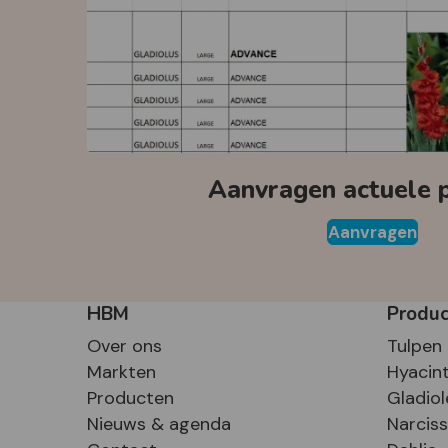
Aanvragen actuele pr
Aanvragen
HBM
Produ
Over ons
Tulpen
Markten
Hyacin
Producten
Gladiol
Nieuws & agenda
Narcis