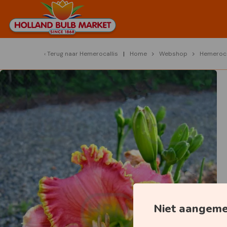
Terug naar
Hemerocallis
Home
Webshop
Hemeroca
Niet aangem