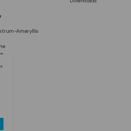
Downloads
a
strum-Amaryllis
ne
ia
le