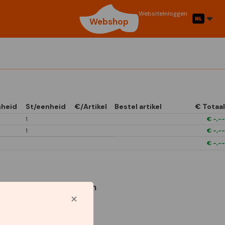
Website
Inloggen
Webshop
nheid
St/eenheid
€/Artikel
Bestel artikel
€ Totaal
1
€
-,--
1
€
-,--
€
-,--
Gebruikte symbolen
1/4 Open In Front
Boxes