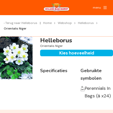
menu
Terug naar
Helleborus
Home
Webshop
Helleborus
Orientalis Niger
Helleborus
Orientalis Niger
Kies hoeveelheid
Specificaties
Gebruikte
symbolen
Perennials In
Bags (á x24)