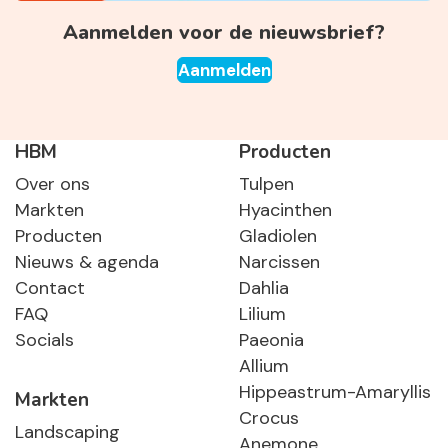
Aanmelden voor de nieuwsbrief?
Aanmelden
HBM
Producten
Over ons
Tulpen
Markten
Hyacinthen
Producten
Gladiolen
Nieuws & agenda
Narcissen
Contact
Dahlia
FAQ
Lilium
Socials
Paeonia
Allium
Hippeastrum-Amaryllis
Markten
Crocus
Landscaping
Anemone