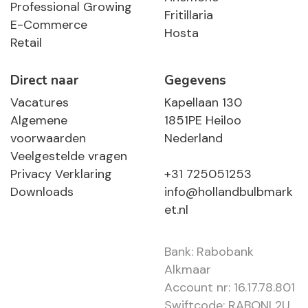
Professional Growing
Fritillaria
E-Commerce
Hosta
Retail
Direct naar
Gegevens
Vacatures
Kapellaan 130
Algemene
1851PE Heiloo
voorwaarden
Nederland
Veelgestelde vragen
Privacy Verklaring
+31 725051253
Downloads
info@hollandbulbmark
et.nl
Bank: Rabobank
Alkmaar
Account nr: 16.17.78.801
Swiftcode: RABONL2U