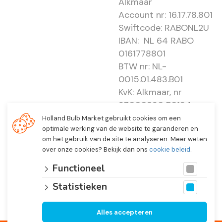
Alkmaar
Account nr: 16.17.78.801
Swiftcode: RABONL2U
IBAN: NL 64 RABO
0161778801
BTW nr: NL-
0015.01.483.B01
KvK: Alkmaar, nr
37000830 E0194 -
EBO 505
Holland Bulb Market gebruikt cookies om een
optimale werking van de website te garanderen en
om het gebruik van de site te analyseren. Meer weten
over onze cookies? Bekijk dan ons
cookie beleid
.
Functioneel
Statistieken
Alles accepteren