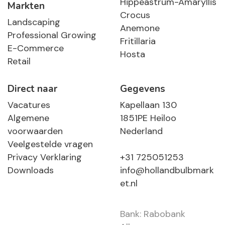
Hippeastrum-Amaryllis
Markten
Crocus
Landscaping
Anemone
Professional Growing
Fritillaria
E-Commerce
Hosta
Retail
Direct naar
Gegevens
Vacatures
Kapellaan 130
Algemene
1851PE Heiloo
voorwaarden
Nederland
Veelgestelde vragen
Privacy Verklaring
+31 725051253
Downloads
info@hollandbulbmark
et.nl
Bank: Rabobank