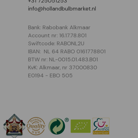
+31 725051253
info@hollandbulbmarket.nl
Bank: Rabobank Alkmaar
Account nr: 16.17.78.801
Swiftcode: RABONL2U
IBAN: NL 64 RABO 0161778801
BTW nr: NL-0015.01.483.B01
KvK: Alkmaar, nr 37000830
E0194 - EBO 505