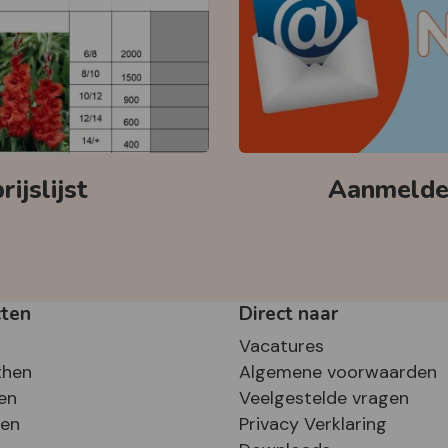
ijslijst
Aanmelden
cten
Direct naar
Vacatures
then
Algemene voorwaarden
en
Veelgestelde vragen
sen
Privacy Verklaring