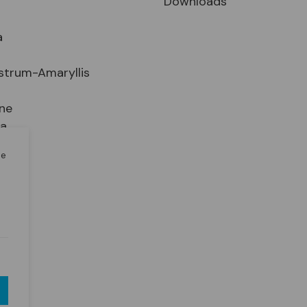
Downloads
a
strum-Amaryllis
ne
ia
le