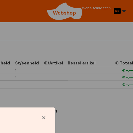
Website
Inloggen
Webshop
nheid
St/eenheid
€/Artikel
Bestel artikel
€ Totaal
1
€
-,--
1
€
-,--
€
-,--
Gebruikte symbolen
1/4 Open In Front
Boxes