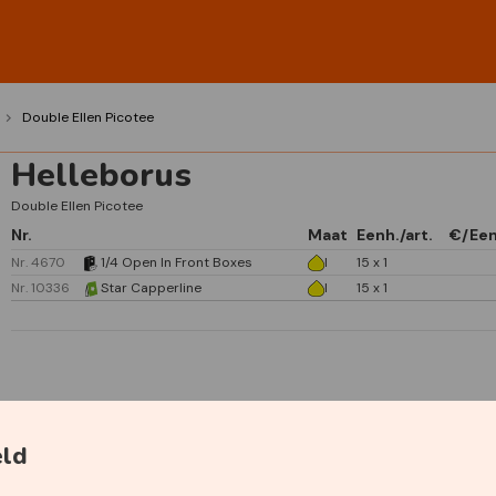
Double Ellen Picotee
Helleborus
Double Ellen Picotee
Nr.
Maat
Eenh./art.
€/Ee
Nr. 4670
1/4 Open In Front Boxes
I
15 x 1
Nr. 10336
Star Capperline
I
15 x 1
Specificaties
eld