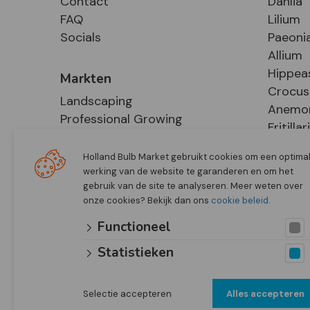
Contact
Dahlia
FAQ
Lilium
Socials
Paeoni
Allium
Hippea
Markten
Crocus
Landscaping
Anemo
Professional Growing
Fritillar
E-Commerce
Hosta
Retail
Holland Bulb Market gebruikt cookies om een optima
werking van de website te garanderen en om het
gebruik van de site te analyseren. Meer weten over
onze cookies? Bekijk dan ons
cookie beleid
.
Functioneel
Statistieken
Selectie accepteren
Alles accepteren