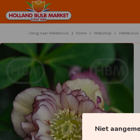
Terug naar
Helleborus
Home
Webshop
Helleborus
Niet aangem