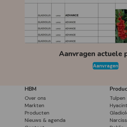
Aanvragen actuele pr
Aanvragen
HBM
Produ
Over ons
Tulpen
Markten
Hyacin
Producten
Gladiol
Nieuws & agenda
Narcis