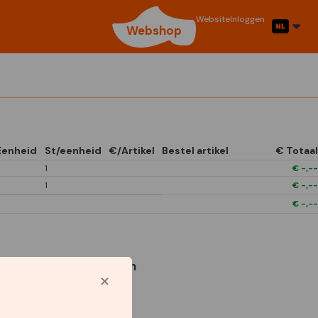
Website
Inloggen
Webshop
Eenheid
St/eenheid
€/Artikel
Bestel artikel
€ Totaal
1
€
-,--
1
€
-,--
€
-,--
Gebruikte symbolen
1/4 Open In Front
Boxes