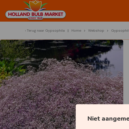
Terug naar
Gypsophila
Home
Webshop
Gypsophil
Niet aangem