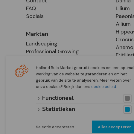
Contact
Dahlia
FAQ
Lilium
Socials
Paeoni
Allium
Hippea
Markten
Crocus
Landscaping
Anemo
Professional Growing
Fritillar
E-Commerce
Hosta
Retail
Holland Bulb Market gebruikt cookies om een optima
werking van de website te garanderen en om het
gebruik van de site te analyseren. Meer weten over
onze cookies? Bekijk dan ons
cookie beleid
.
Functioneel
Statistieken
Selectie accepteren
Alles accepteren