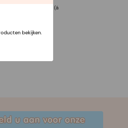
Perennials In Bags (á
x24)
oducten bekijken.