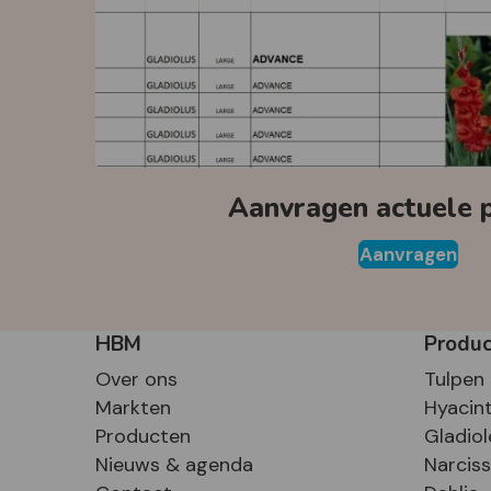
Aanvragen actuele pr
Aanvragen
HBM
Produ
Over ons
Tulpen
Markten
Hyacin
Producten
Gladiol
Nieuws & agenda
Narcis