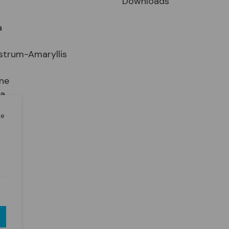
Downloads
a
strum-Amaryllis
ne
ia
le