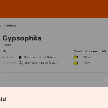
a
Rosea
Gypsophila
Rosea
Nr.
Maat
Eenh./art.
€/
Nr. 4107
1/4 Open In Front Boxes
I
20 x 1
Perennials In Bags (á x24)
Nr. 65065
I
1 x 24
Specificaties
eld