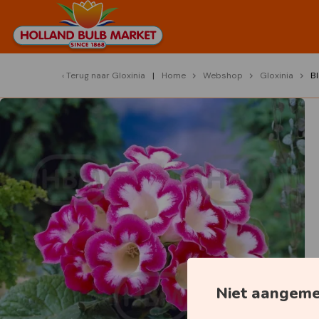
Terug naar
Gloxinia
Home
Webshop
Gloxinia
B
Niet aangem