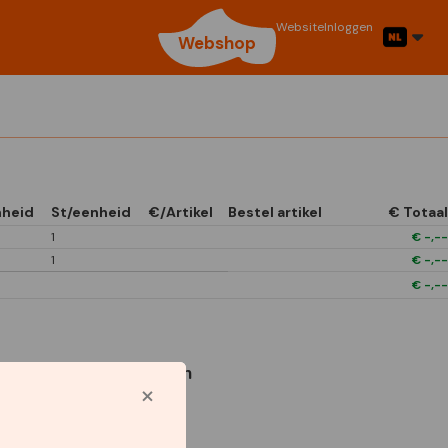
Website
Inloggen
Webshop
nheid
St/eenheid
€/Artikel
Bestel artikel
€ Totaal
1
€
-,--
1
€
-,--
€
-,--
Gebruikte symbolen
1/4 Open In Front
Boxes