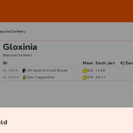
lanche De Meru
Gloxinia
Blanche De Meru
Nr.
Maat
Eenh./art.
€/Ee
Nr. 4584
1/4 Open In Front Boxes
5/6
1 x 50
Nr. 10224
Star Capperline
5/6
20 x 1
Specificaties
eld