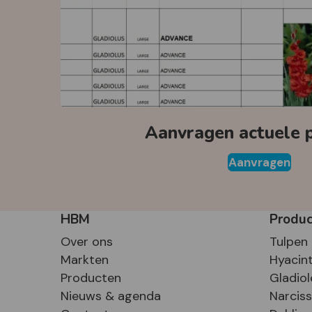
Aanvragen actuele pr
Aanvragen
HBM
Produ
Over ons
Tulpen
Markten
Hyacin
Producten
Gladiol
Nieuws & agenda
Narcis