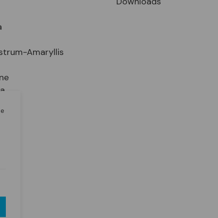
Downloads
a
strum-Amaryllis
ne
ia
le