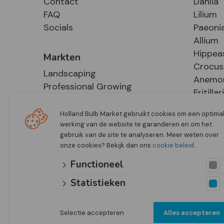
Contact
Dahlia
FAQ
Lilium
Socials
Paeoni
Allium
Hippea
Markten
Crocus
Landscaping
Anemo
Professional Growing
Fritillar
E-Commerce
Hosta
Retail
Holland Bulb Market gebruikt cookies om een optima
werking van de website te garanderen en om het
gebruik van de site te analyseren. Meer weten over
onze cookies? Bekijk dan ons
cookie beleid
.
Functioneel
Statistieken
Selectie accepteren
Alles accepteren