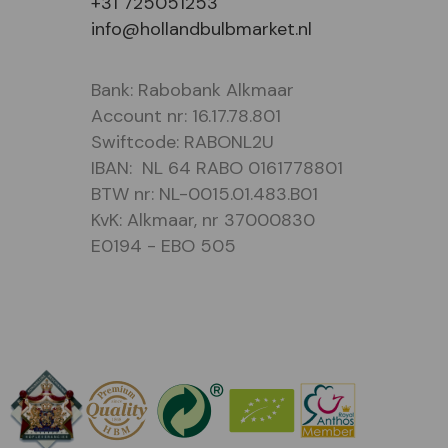
+31 725051253
info@hollandbulbmarket.nl
Bank: Rabobank Alkmaar
Account nr: 16.17.78.801
Swiftcode: RABONL2U
IBAN: NL 64 RABO 0161778801
BTW nr: NL-0015.01.483.B01
KvK: Alkmaar, nr 37000830
E0194 - EBO 505