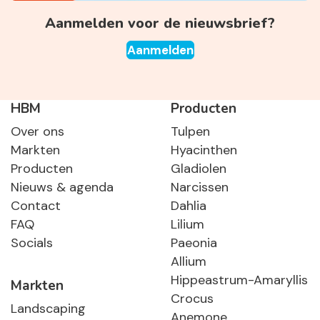
Aanmelden voor de nieuwsbrief?
Aanmelden
HBM
Producten
Over ons
Tulpen
Markten
Hyacinthen
Producten
Gladiolen
Nieuws & agenda
Narcissen
Contact
Dahlia
FAQ
Lilium
Socials
Paeonia
Allium
Hippeastrum-Amaryllis
Markten
Crocus
Landscaping
Anemone