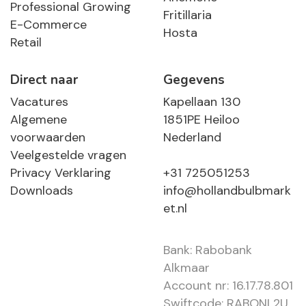
Professional Growing
Fritillaria
E-Commerce
Hosta
Retail
Direct naar
Gegevens
Vacatures
Kapellaan 130
Algemene
1851PE Heiloo
voorwaarden
Nederland
Veelgestelde vragen
Privacy Verklaring
+31 725051253
Downloads
info@hollandbulbmark
et.nl
Bank: Rabobank
Alkmaar
Account nr: 16.17.78.801
Swiftcode: RABONL2U