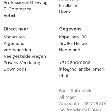
Professional Growing
Fritillaria
E-Commerce
Hosta
Retail
Direct naar
Gegevens
Vacatures
Kapellaan 130
Algemene
1851PE Heiloo
voorwaarden
Nederland
Veelgestelde vragen
Privacy Verklaring
+31 725051253
Downloads
info@hollandbulbmark
et.nl
Bank: Rabobank
Alkmaar
Account nr: 16.17.78.801
Swiftcode: RABONL2U