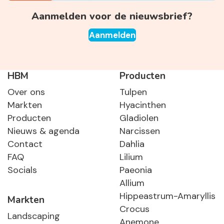
Aanmelden voor de nieuwsbrief?
Aanmelden
HBM
Producten
Over ons
Tulpen
Markten
Hyacinthen
Producten
Gladiolen
Nieuws & agenda
Narcissen
Contact
Dahlia
FAQ
Lilium
Socials
Paeonia
Allium
Hippeastrum-Amaryllis
Markten
Crocus
Landscaping
Anemone