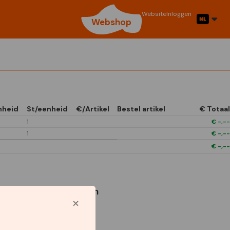
Website
Inloggen
Webshop
nheid
St/eenheid
€/Artikel
Bestel artikel
€ Totaal
1
€
-,--
1
€
-,--
€
-,--
Gebruikte symbolen
1/4 Open In Front
Boxes