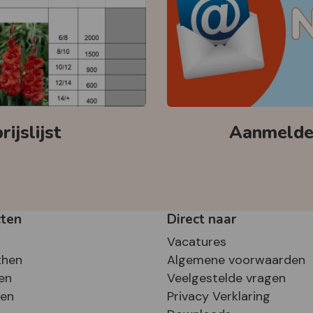
ijslijst
Aanmelden
cten
Direct naar
Vacatures
then
Algemene voorwaarden
en
Veelgestelde vragen
sen
Privacy Verklaring