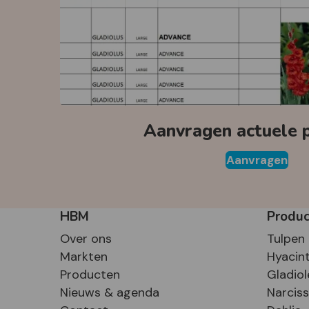
Aanvragen actuele pr
Aanvragen
HBM
Produ
Over ons
Tulpen
Markten
Hyacin
Producten
Gladiol
Nieuws & agenda
Narcis