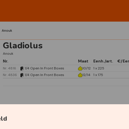
Anouk
Gladiolus
Anouk
Nr.
Maat
Eenh./art.
€/Ee
Nr. 4816
1/4 Open In Front Boxes
10/12
1 x 225
Nr. 4836
1/4 Open In Front Boxes
12/14
1 x 175
Specificaties
eld