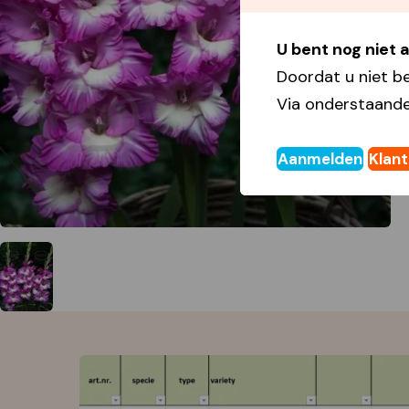
U bent nog niet
Doordat u niet b
Via onderstaande
Aanmelden
Klan