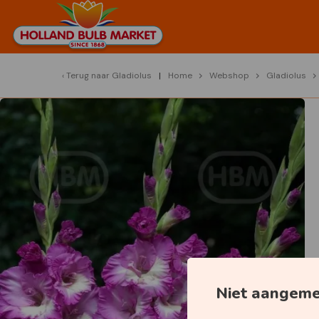
Terug naar
Gladiolus
Home
Webshop
Gladiolus
Niet aangem