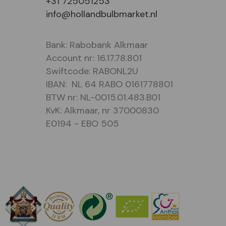
+31 725051253
info@hollandbulbmarket.nl
Bank: Rabobank Alkmaar
Account nr: 16.17.78.801
Swiftcode: RABONL2U
IBAN: NL 64 RABO 0161778801
BTW nr: NL-0015.01.483.B01
KvK: Alkmaar, nr 37000830
E0194 - EBO 505