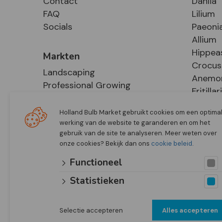
Contact
Dahlia
FAQ
Lilium
Socials
Paeoni
Allium
Hippea
Markten
Crocus
Landscaping
Anemo
Professional Growing
Fritillar
E-Commerce
Hosta
Retail
Holland Bulb Market gebruikt cookies om een optima
werking van de website te garanderen en om het
gebruik van de site te analyseren. Meer weten over
onze cookies? Bekijk dan ons
cookie beleid
.
Functioneel
Statistieken
Selectie accepteren
Alles accepteren