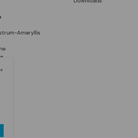
Downloads
a
strum-Amaryllis
ne
ia
le