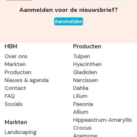
Aanmelden voor de nieuwsbrief?
Aanmelden
HBM
Producten
Over ons
Tulpen
Markten
Hyacinthen
Producten
Gladiolen
Nieuws & agenda
Narcissen
Contact
Dahlia
FAQ
Lilium
Socials
Paeonia
Allium
Hippeastrum-Amaryllis
Markten
Crocus
Landscaping
Anemone