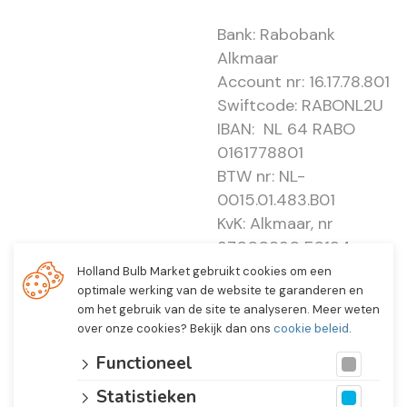
Bank: Rabobank
Alkmaar
Account nr: 16.17.78.801
Swiftcode: RABONL2U
IBAN: NL 64 RABO
0161778801
BTW nr: NL-
0015.01.483.B01
KvK: Alkmaar, nr
37000830 E0194 -
EBO 505
Holland Bulb Market gebruikt cookies om een
optimale werking van de website te garanderen en
om het gebruik van de site te analyseren. Meer weten
over onze cookies? Bekijk dan ons
cookie beleid
.
Functioneel
Statistieken